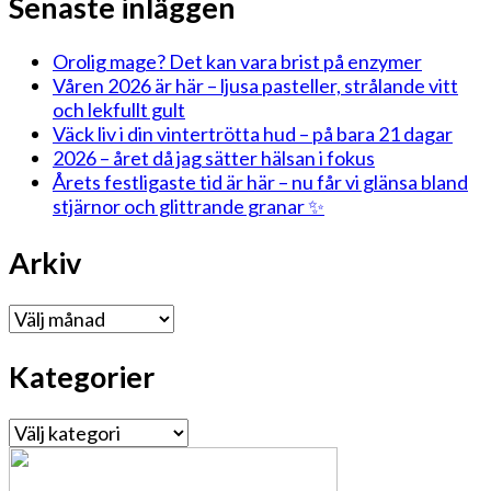
Senaste inläggen
Orolig mage? Det kan vara brist på enzymer
Våren 2026 är här – ljusa pasteller, strålande vitt
och lekfullt gult
Väck liv i din vintertrötta hud – på bara 21 dagar
2026 – året då jag sätter hälsan i fokus
Årets festligaste tid är här – nu får vi glänsa bland
stjärnor och glittrande granar ✨
Arkiv
Arkiv
Kategorier
Kategorier