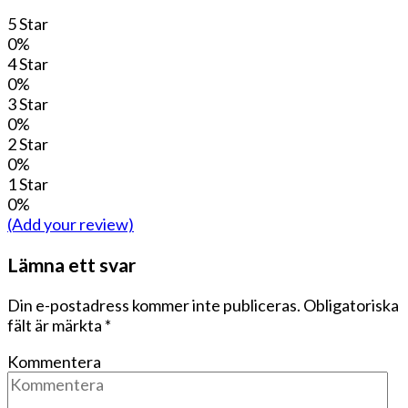
5 Star
0%
4 Star
0%
3 Star
0%
2 Star
0%
1 Star
0%
(Add your review)
Lämna ett svar
Din e-postadress kommer inte publiceras.
Obligatoriska
fält är märkta
*
Kommentera