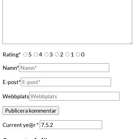
Rating
*
5
4
3
2
1
0
Namn
*
E-post
*
Webbplats
Current ye@r
*