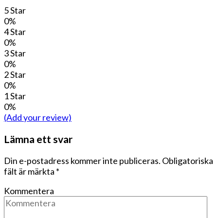
5 Star
0%
4 Star
0%
3 Star
0%
2 Star
0%
1 Star
0%
(Add your review)
Lämna ett svar
Din e-postadress kommer inte publiceras.
Obligatoriska
fält är märkta
*
Kommentera