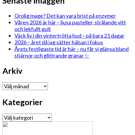
Senaste inläggen
Orolig mage? Det kan vara brist på enzymer
Våren 2026 är här – ljusa pasteller, strålande vitt
och lekfullt gult
Väck liv i din vintertrötta hud – på bara 21 dagar
2026 – året då jag sätter hälsan i fokus
Årets festligaste tid är här – nu får vi glänsa bland
stjärnor och glittrande granar ✨
Arkiv
Arkiv
Kategorier
Kategorier