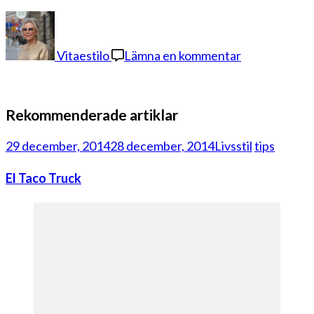
på
dagens
outfit
Vitaestilo
Lämna en kommentar
7
Rekommenderade artiklar
29 december, 2014
28 december, 2014
Livsstil
tips
El Taco Truck