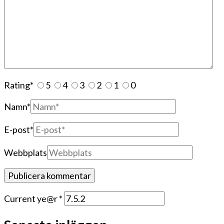
Rating
*
5
4
3
2
1
0
Namn
*
E-post
*
Webbplats
Current ye@r
*