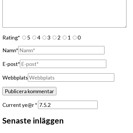
Rating
*
5
4
3
2
1
0
Namn
*
E-post
*
Webbplats
Current ye@r
*
Senaste inläggen