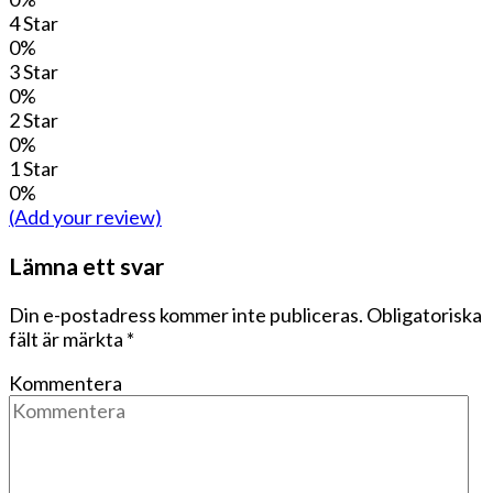
4 Star
0%
3 Star
0%
2 Star
0%
1 Star
0%
(Add your review)
Lämna ett svar
Din e-postadress kommer inte publiceras.
Obligatoriska
fält är märkta
*
Kommentera