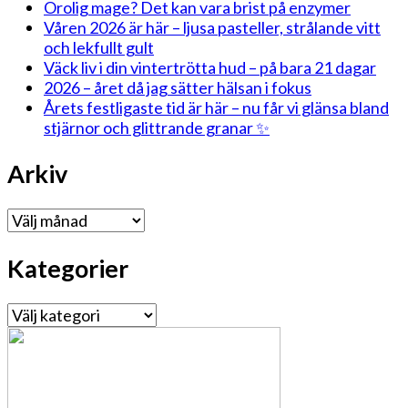
Orolig mage? Det kan vara brist på enzymer
Våren 2026 är här – ljusa pasteller, strålande vitt
och lekfullt gult
Väck liv i din vintertrötta hud – på bara 21 dagar
2026 – året då jag sätter hälsan i fokus
Årets festligaste tid är här – nu får vi glänsa bland
stjärnor och glittrande granar ✨
Arkiv
Arkiv
Kategorier
Kategorier