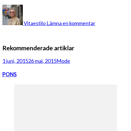
på
20200521_150
Vitaestilo
Lämna en kommentar
Rekommenderade artiklar
1 juni, 2015
26 maj, 2015
Mode
PONS