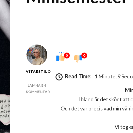
0
0
VITAESTILO
Read Time:
1 Minute, 9 Sec
LÄMNA EN
Mi
KOMMENTAR
PÅ
Ibland är det skönt att 
MINISEMESTER
Och det var precis vad min väni
PÅ
STEAM
HOTEL
Vi tog e