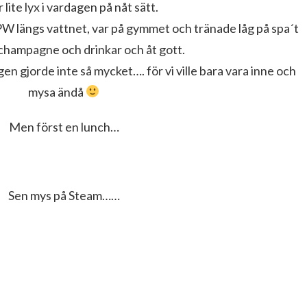
 lite lyx i vardagen på nåt sätt.
PW längs vattnet, var på gymmet och tränade låg på spa´t
champagne och drinkar och åt gott.
en gjorde inte så mycket…. för vi ville bara vara inne och
mysa ändå
Men först en lunch…
Sen mys på Steam……