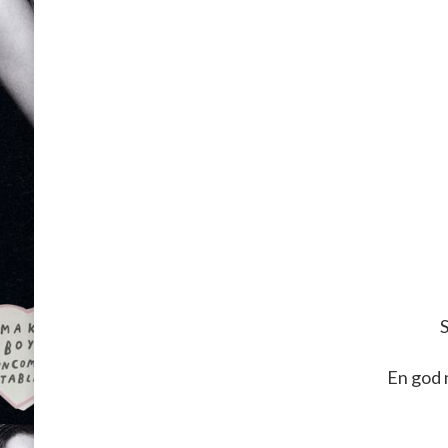
S
En god 