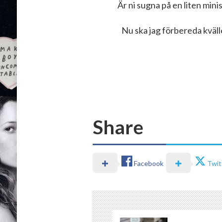
Är ni sugna på en liten min
Nu ska jag förbereda kväll
Share
Facebook
Twit