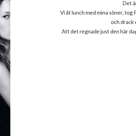
Det är
Vi åt lunch med mina söner, tog 
och drack 
Att det regnade just den här dag