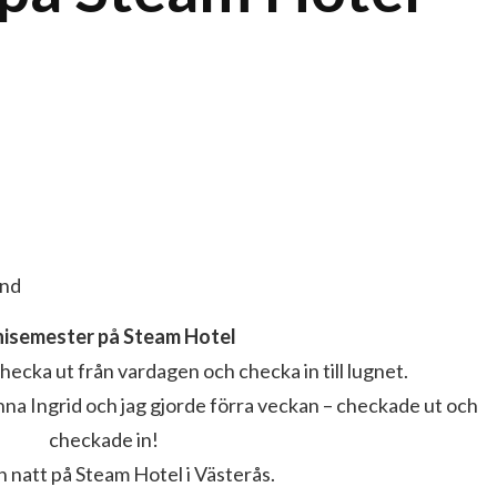
ond
nisemester på Steam Hotel
checka ut från vardagen och checka in till lugnet.
nna Ingrid och jag gjorde förra veckan – checkade ut och
checkade in!
n natt på Steam Hotel i Västerås.