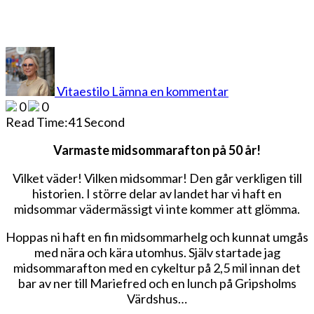
på
Midsommaraft
i
Vitaestilo
Lämna en kommentar
strålande
0
0
solsken
Read Time:
41 Second
Varmaste midsommarafton på 50 år!
Vilket väder! Vilken midsommar! Den går verkligen till
historien. I större delar av landet har vi haft en
midsommar vädermässigt vi inte kommer att glömma.
Hoppas ni haft en fin midsommarhelg och kunnat umgås
med nära och kära utomhus. Själv startade jag
midsommarafton med en cykeltur på 2,5 mil innan det
bar av ner till Mariefred och en lunch på Gripsholms
Värdshus…