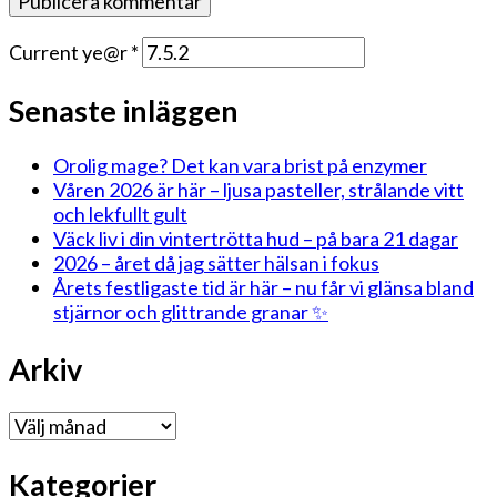
Current ye@r
*
Senaste inläggen
Orolig mage? Det kan vara brist på enzymer
Våren 2026 är här – ljusa pasteller, strålande vitt
och lekfullt gult
Väck liv i din vintertrötta hud – på bara 21 dagar
2026 – året då jag sätter hälsan i fokus
Årets festligaste tid är här – nu får vi glänsa bland
stjärnor och glittrande granar ✨
Arkiv
Arkiv
Kategorier