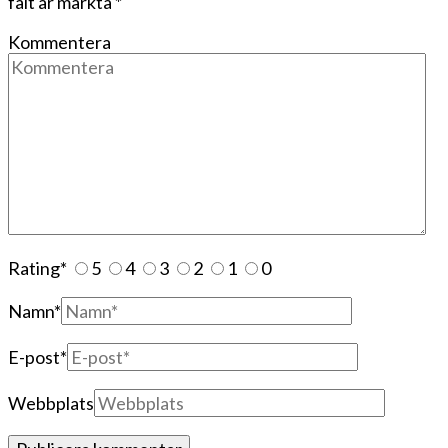
fält är märkta
*
Kommentera
Rating
*
5
4
3
2
1
0
Namn
*
E-post
*
Webbplats