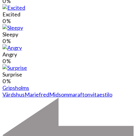
0
%
Excited
0
%
Sleepy
0
%
Angry
0
%
Surprise
0
%
Gripsholms
Värdshus
Mariefred
Midsommarafton
vitaestilo