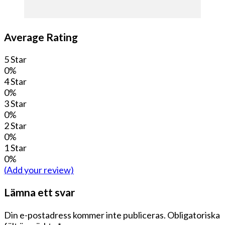
Average Rating
5 Star
0%
4 Star
0%
3 Star
0%
2 Star
0%
1 Star
0%
(Add your review)
Lämna ett svar
Din e-postadress kommer inte publiceras.
Obligatoriska