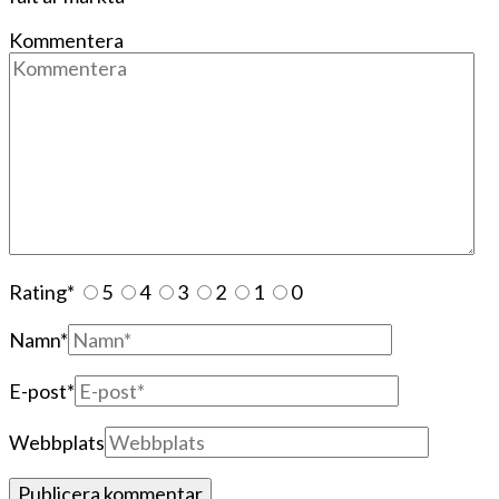
Kommentera
Rating
*
5
4
3
2
1
0
Namn
*
E-post
*
Webbplats