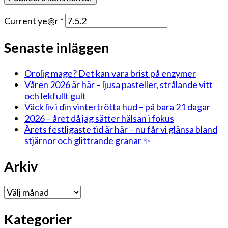
Current ye@r
*
Senaste inläggen
Orolig mage? Det kan vara brist på enzymer
Våren 2026 är här – ljusa pasteller, strålande vitt
och lekfullt gult
Väck liv i din vintertrötta hud – på bara 21 dagar
2026 – året då jag sätter hälsan i fokus
Årets festligaste tid är här – nu får vi glänsa bland
stjärnor och glittrande granar ✨
Arkiv
Arkiv
Kategorier