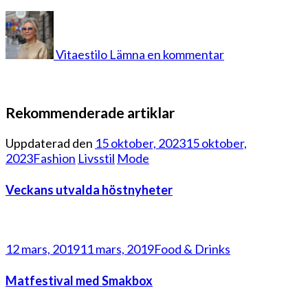
på
PSX_20200802
Vitaestilo
Lämna en kommentar
Rekommenderade artiklar
Uppdaterad den
15 oktober, 2023
15 oktober,
2023
Fashion
Livsstil
Mode
Veckans utvalda höstnyheter
12 mars, 2019
11 mars, 2019
Food & Drinks
Matfestival med Smakbox