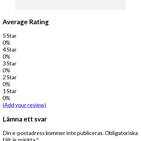
Average Rating
5 Star
0%
4 Star
0%
3 Star
0%
2 Star
0%
1 Star
0%
(Add your review)
Lämna ett svar
Din e-postadress kommer inte publiceras.
Obligatoriska
fält är märkta
*