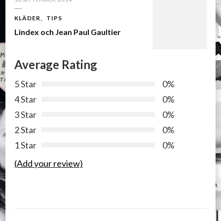
KLÄDER
TIPS
Lindex och Jean Paul Gaultier
Average Rating
5 Star
0%
4 Star
0%
3 Star
0%
2 Star
0%
1 Star
0%
(Add your review)