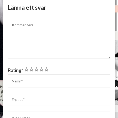
Lämna ett svar
1
2
3
4
5
Rating
*