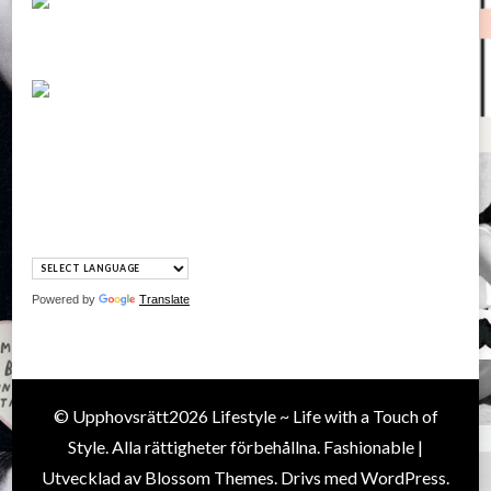
Powered by
Translate
© Upphovsrätt2026
Lifestyle ~ Life with a Touch of
Style
. Alla rättigheter förbehållna.
Fashionable |
Utvecklad av
Blossom Themes
. Drivs med
WordPress
.