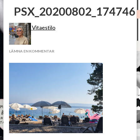
PSX_20200802_174746
Vitaestilo
PÅ
LÄMNA EN KOMMENTAR
PSX_20200802_174746