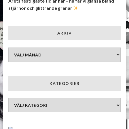
Årets festligaste tid är här – nu får vi glänsa bland
stjärnor och glittrande granar
ARKIV
Arkiv
KATEGORIER
Kategorier