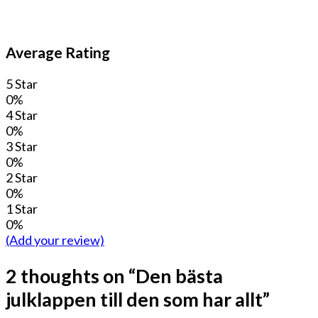
Average Rating
5 Star
0%
4 Star
0%
3 Star
0%
2 Star
0%
1 Star
0%
(Add your review)
2 thoughts on “
Den bästa
julklappen till den som har allt
”