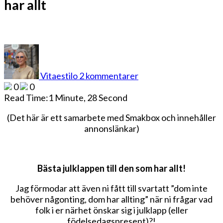
har allt
till
Den
bästa
Vitaestilo
2 kommentarer
julklappen
0
0
till
Read Time:
1 Minute, 28 Second
den
som
(Det här är ett samarbete med Smakbox och innehåller
har
annonslänkar)
allt
Bästa julklappen till den som har allt!
Jag förmodar att även ni fått till svartatt ”dom inte
behöver någonting, dom har allting” när ni frågar vad
folk i er närhet önskar sig i julklapp (eller
födelsedagspresent)?!