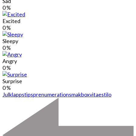
Sad
0
%
Excited
0
%
Sleepy
0
%
Angry
0
%
Surprise
0
%
Julklappstips
prenumeration
smakbox
vitaestilo