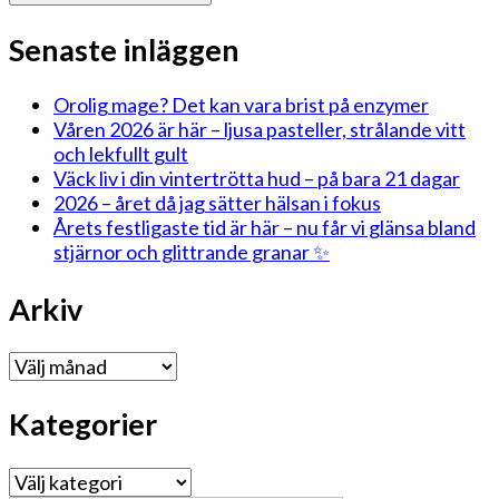
Senaste inläggen
Orolig mage? Det kan vara brist på enzymer
Våren 2026 är här – ljusa pasteller, strålande vitt
och lekfullt gult
Väck liv i din vintertrötta hud – på bara 21 dagar
2026 – året då jag sätter hälsan i fokus
Årets festligaste tid är här – nu får vi glänsa bland
stjärnor och glittrande granar ✨
Arkiv
Arkiv
Kategorier
Kategorier