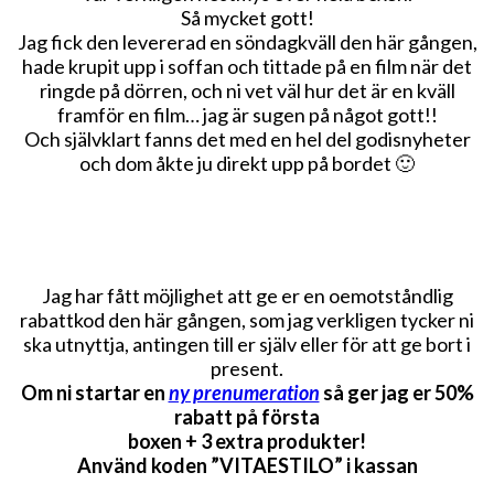
Så mycket gott!
Jag fick den levererad en söndagkväll den här gången,
hade krupit upp i soffan och tittade på en film när det
ringde på dörren, och ni vet väl hur det är en kväll
framför en film… jag är sugen på något gott!!
Och självklart fanns det med en hel del godisnyheter
och dom åkte ju direkt upp på bordet 🙂
Jag har fått möjlighet att ge er en oemotståndlig
rabattkod den här gången, som jag verkligen tycker ni
ska utnyttja, antingen till er själv eller för att ge bort i
present.
Om ni startar en
ny prenumeration
så ger jag er 50%
rabatt på första
boxen + 3 extra produkter!
Använd koden ”VITAESTILO” i kassan