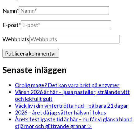
Namn
*
E-post
*
Webbplats
Senaste inläggen
Orolig mage? Det kan vara brist på enzymer
Våren 2026 är här – ljusa pasteller, strålande vitt
och lekfullt gult
Väck liv i din vintertrötta hud – på bara 21 dagar
2026 – året då jag sätter hälsan i fokus
Årets festligaste tid är här – nu får vi glänsa bland
stjärnor och glittrande granar ✨