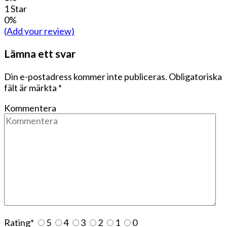
1 Star
0%
(Add your review)
Lämna ett svar
Din e-postadress kommer inte publiceras.
Obligatoriska
fält är märkta
*
Kommentera
Rating
*
5
4
3
2
1
0