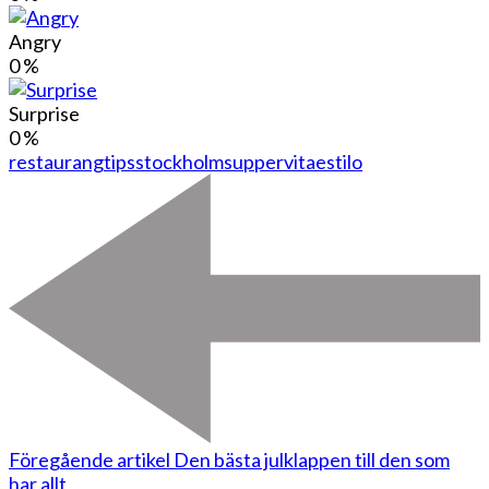
Angry
0
%
Surprise
0
%
restaurangtips
stockholm
supper
vitaestilo
Föregående artikel
Den bästa julklappen till den som
har allt