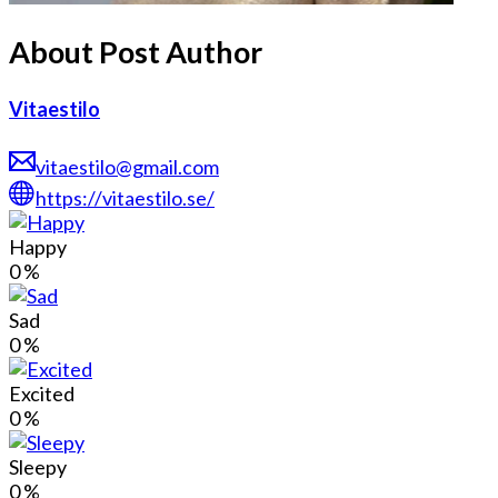
About Post Author
Vitaestilo
vitaestilo@gmail.com
https://vitaestilo.se/
Happy
0
%
Sad
0
%
Excited
0
%
Sleepy
0
%