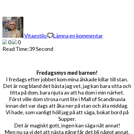
på
Fredagsmys
med
Vitaestilo
Lämna en kommentar
barnen
0
0
Read Time:
39 Second
Fredagsmys med barnen!
I fredags efter jobbet kom mina älskade killar till stan.
Det är nog bland det bästa jag vet, jag kan bara sitta och
titta på dom, bara njuta av att ha dom i min närhet.
Först ville dom strosa runt lite i Mall of Scandinavia
innan det var dags att åka ner på stan och äta middag.
Vi hade, som vanligt höll jag på att säga, bokat bord på
Supper.
Det är magiskt gott, ingen kan säga nåt annat!
Men nu sa vi det att nästa gång får det bli något annat.