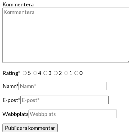
Kommentera
Rating
*
5
4
3
2
1
0
Namn
*
E-post
*
Webbplats