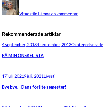
på
plad
Vitaestilo
Lämna en kommentar
Rekommenderade artiklar
4 september, 2013
4 september, 2013
Okategoriserade
PÅ MIN ÖNSKELISTA
17 juli, 2021
9 juli, 2021
Livsstil
Bye bye… Dags för lite semester!