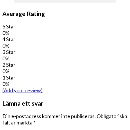
Average Rating
5 Star
0%
4 Star
0%
3 Star
0%
2 Star
0%
1 Star
0%
(Add your review)
Lämna ett svar
Din e-postadress kommer inte publiceras.
Obligatoriska
fält är märkta
*