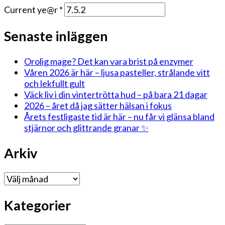
Current ye@r
*
Senaste inläggen
Orolig mage? Det kan vara brist på enzymer
Våren 2026 är här – ljusa pasteller, strålande vitt
och lekfullt gult
Väck liv i din vintertrötta hud – på bara 21 dagar
2026 – året då jag sätter hälsan i fokus
Årets festligaste tid är här – nu får vi glänsa bland
stjärnor och glittrande granar ✨
Arkiv
Arkiv
Kategorier