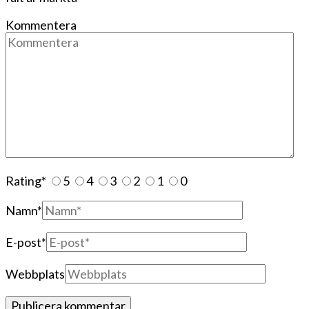
Kommentera
Rating
*
5
4
3
2
1
0
Namn
*
E-post
*
Webbplats