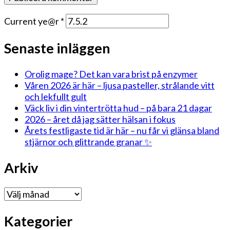
Current ye@r
*
Senaste inläggen
Orolig mage? Det kan vara brist på enzymer
Våren 2026 är här – ljusa pasteller, strålande vitt
och lekfullt gult
Väck liv i din vintertrötta hud – på bara 21 dagar
2026 – året då jag sätter hälsan i fokus
Årets festligaste tid är här – nu får vi glänsa bland
stjärnor och glittrande granar ✨
Arkiv
Arkiv
Kategorier