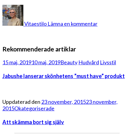
på
insta-
och-
Vitaestilo
Lämna en kommentar
dagens-
1
Rekommenderade artiklar
15 maj, 2019
10 maj, 2019
Beauty
Hudvård
Livsstil
Jabushe lanserar skönhetens ”must have” produkt
Uppdaterad den
23 november, 2015
23 november,
2015
Okategoriserade
Att skämma bort sig själv