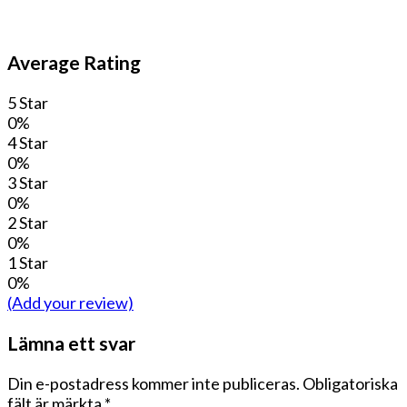
Average Rating
5 Star
0%
4 Star
0%
3 Star
0%
2 Star
0%
1 Star
0%
(Add your review)
Lämna ett svar
Din e-postadress kommer inte publiceras.
Obligatoriska
fält är märkta
*