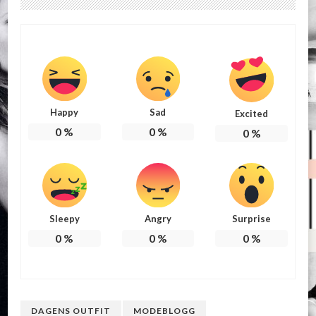
Happy
Sad
Excited
0
%
0
%
0
%
Sleepy
Angry
Surprise
0
%
0
%
0
%
DAGENS OUTFIT
MODEBLOGG