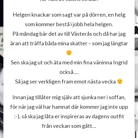
Helgen knackar som sagt var på dörren, en helg
som kommer bestå i jobb hela helgen.
På måndag bär det av till Västerås och då har jag
äran att träffa båda mina skatter – som jag längtar
Sen ska jag ut och äta med min fina väninna Ingrid
också….
Så jag ser verkligen fram emot nästa vecka
Innan jag tillåter mig själv att sjunka ner i soffan,
för när jag väl har hamnat där kommer jag inte upp
:-), så ska jag låta er inspireras av dagens outfit
från veckan som gått…