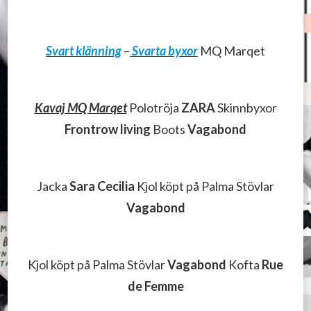
Svart klänning
–
Svarta byxor
MQ Marqet
Kavaj MQ Marqet
Polotröja
ZARA
Skinnbyxor
Frontrow living
Boots
Vagabond
Jacka
Sara Cecilia
Kjol köpt på Palma Stövlar
Vagabond
Kjol köpt på Palma Stövlar
Vagabond
Kofta
Rue
de Femme