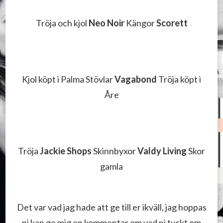
Tröja och kjol
Neo Noir
Kängor
Scorett
Kjol köpt i Palma Stövlar
Vagabond
Tröja köpt i
Åre
Tröja
Jackie Shops
Skinnbyxor
Valdy Living
Skor
gamla
Det var vad jag hade att ge till er ikväll, jag hoppas
ni kan ge mig en kommentar om vad ni tyckt om