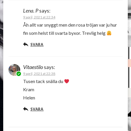
Lena. P
says:
9 april, 2021 at 22:34
Åh allt var snyggt men den rosa tröjan var ju hur
fin som helst till svarta byxor. Trevlig helg
SVARA
Vitaestilo
says:
9 april, 2021 at 22:38
Tusen tack snälla du
Kram
Helen
SVARA