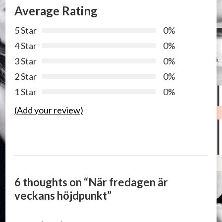
Average Rating
5 Star
0%
4 Star
0%
3 Star
0%
2 Star
0%
1 Star
0%
(Add your review)
6 thoughts on “
När fredagen är
veckans höjdpunkt
”