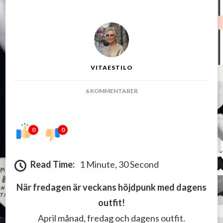
VITAESTILO
TILL
6 KOMMENTARER
NÄR
FREDAGEN
ÄR
0
0
VECKANS
HÖJDPUNKT
Read Time:
1 Minute, 30 Second
När fredagen är veckans höjdpunk med dagens
outfit!
April månad, fredag och dagens outfit.