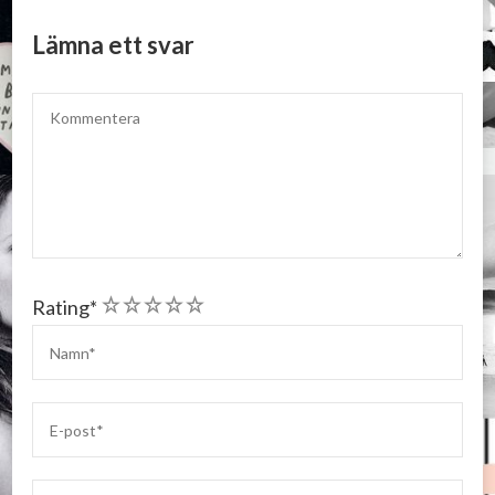
Lämna ett svar
1
2
3
4
5
Rating
*