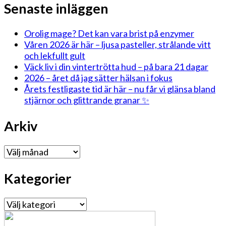
Senaste inläggen
Orolig mage? Det kan vara brist på enzymer
Våren 2026 är här – ljusa pasteller, strålande vitt
och lekfullt gult
Väck liv i din vintertrötta hud – på bara 21 dagar
2026 – året då jag sätter hälsan i fokus
Årets festligaste tid är här – nu får vi glänsa bland
stjärnor och glittrande granar ✨
Arkiv
Arkiv
Kategorier
Kategorier