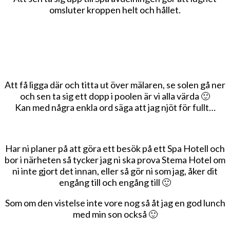
omsluter kroppen helt och hållet.
Att få ligga där och titta ut över mälaren, se solen gå ner
och sen ta sig ett dopp i poolen är vi alla värda 🙂
Kan med några enkla ord säga att jag njöt för fullt…
Har ni planer på att göra ett besök på ett Spa Hotell och
bor i närheten så tycker jag ni ska prova Stema Hotel om
ni inte gjort det innan, eller så gör ni som jag, åker dit
engång till och engång till 🙂
Som om den vistelse inte vore nog så åt jag en god lunch
med min son också 🙂