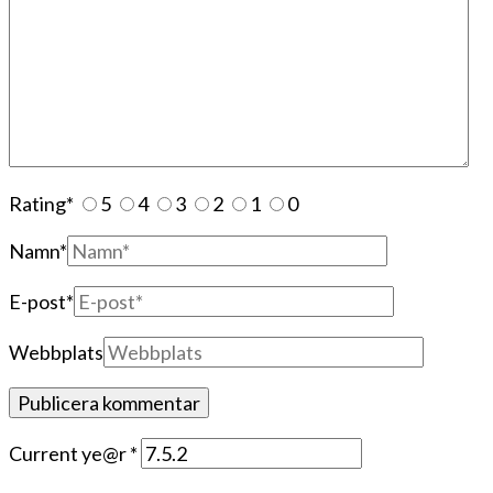
Rating
*
5
4
3
2
1
0
Namn
*
E-post
*
Webbplats
Current ye@r
*