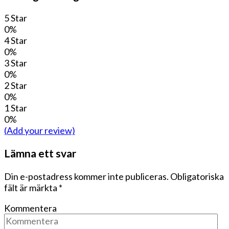
5 Star
0%
4 Star
0%
3 Star
0%
2 Star
0%
1 Star
0%
(Add your review)
Lämna ett svar
Din e-postadress kommer inte publiceras.
Obligatoriska
fält är märkta
*
Kommentera