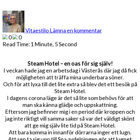
på
Steam
Hotel
Vitaestilo
Lämna en kommentar
–
0
0
en
Read Time:
1 Minute, 5 Second
oas
för
sig
Steam Hotel – en oas för sig själv!
själv
I veckan hade jag en arbetsdag i Västerås där jag då fick
möjligheten att träffa mina underbara söner.
Och för att lyxa till det lite extra så blev det ett besök på
Steam Hotel.
I dagens corona läge är det så lite som behövs för att
man ska känna glädje och uppskattning.
Eftersom jag befinner mig i en period där kroppen och
jag inte riktigt vill samma saker så var det väldigt skönt
att ge mig själv lite tid på Steam Hotel.
Att bara komma in innanför dörrarna inger ett lugn.
Att sen ta sig upp till Spa avdelningen gör att lugnet