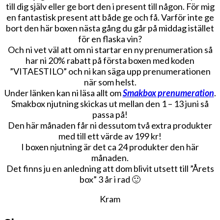
till dig själv eller ge bort den i present till någon. För mig
en fantastisk present att både ge och få. Varför inte ge
bort den här boxen nästa gång du går på middag istället
för en flaska vin?
Och ni vet väl att om ni startar en ny prenumeration så
har ni 20% rabatt på första boxen med koden
”VITAESTILO” och ni kan säga upp prenumerationen
när som helst.
Under länken kan ni läsa allt om
Smakbox prenumeration
.
Smakbox njutning skickas ut mellan den 1 – 13 juni så
passa på!
Den här månaden får ni dessutom två extra produkter
med till ett värde av 199 kr!
I boxen njutning är det ca 24 produkter den här
månaden.
Det finns ju en anledning att dom blivit utsett till ”Årets
box” 3 år i rad 🙂
Kram