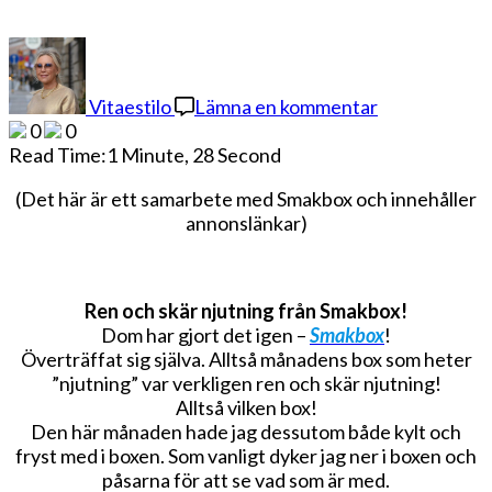
på
Rent
och
Vitaestilo
Lämna en kommentar
skär
0
0
njutning
Read Time:
1 Minute, 28 Second
(Det här är ett samarbete med Smakbox och innehåller
annonslänkar)
Ren och skär njutning från Smakbox!
Dom har gjort det igen –
Smakbox
!
Överträffat sig själva. Alltså månadens box som heter
”njutning” var verkligen ren och skär njutning!
Alltså vilken box!
Den här månaden hade jag dessutom både kylt och
fryst med i boxen. Som vanligt dyker jag ner i boxen och
påsarna för att se vad som är med.