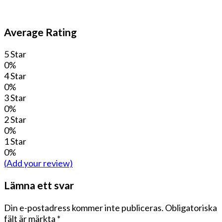
Average Rating
5 Star
0%
4 Star
0%
3 Star
0%
2 Star
0%
1 Star
0%
(Add your review)
Lämna ett svar
Din e-postadress kommer inte publiceras.
Obligatoriska
fält är märkta
*