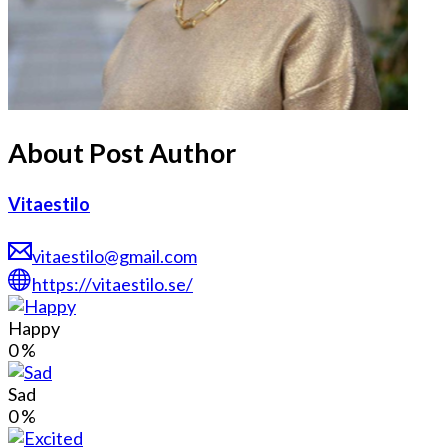
About Post Author
Vitaestilo
vitaestilo@gmail.com
https://vitaestilo.se/
Happy
0
%
Sad
0
%