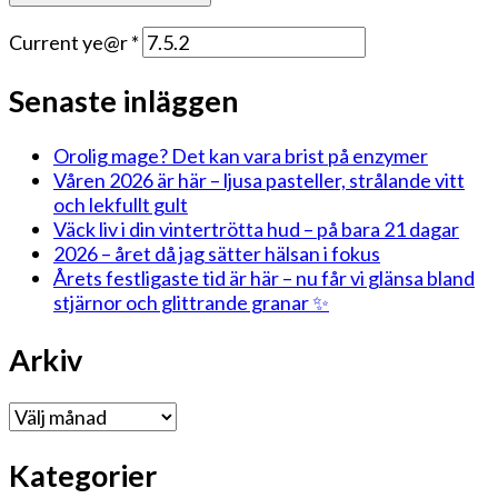
Current ye@r
*
Senaste inläggen
Orolig mage? Det kan vara brist på enzymer
Våren 2026 är här – ljusa pasteller, strålande vitt
och lekfullt gult
Väck liv i din vintertrötta hud – på bara 21 dagar
2026 – året då jag sätter hälsan i fokus
Årets festligaste tid är här – nu får vi glänsa bland
stjärnor och glittrande granar ✨
Arkiv
Arkiv
Kategorier