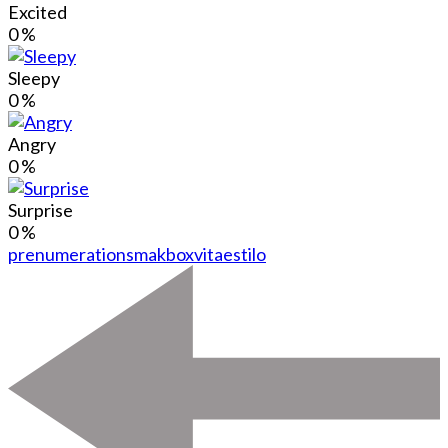
Excited
0
%
Sleepy
0
%
Angry
0
%
Surprise
0
%
prenumeration
smakbox
vitaestilo