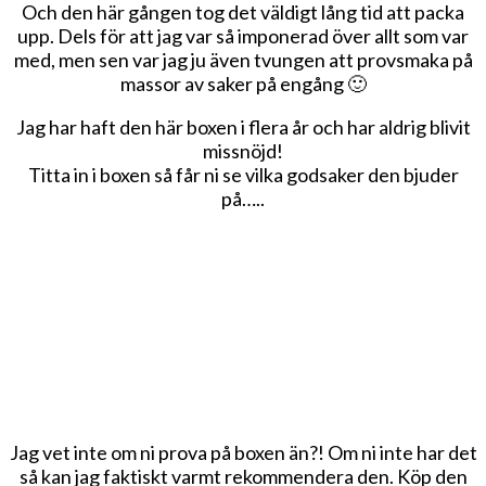
Och den här gången tog det väldigt lång tid att packa
upp. Dels för att jag var så imponerad över allt som var
med, men sen var jag ju även tvungen att provsmaka på
massor av saker på engång 🙂
Jag har haft den här boxen i flera år och har aldrig blivit
missnöjd!
Titta in i boxen så får ni se vilka godsaker den bjuder
på…..
Jag vet inte om ni prova på boxen än?! Om ni inte har det
så kan jag faktiskt varmt rekommendera den. Köp den