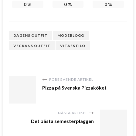
0
%
0
%
0
%
DAGENS OUTFIT
MODEBLOGG
VECKANS OUTFIT
VITAESTILO
FÖREGÅENDE ARTIKEL
Pizza på Svenska Pizzaköket
NÄSTA ARTIKEL
Det bästa semesterplaggen