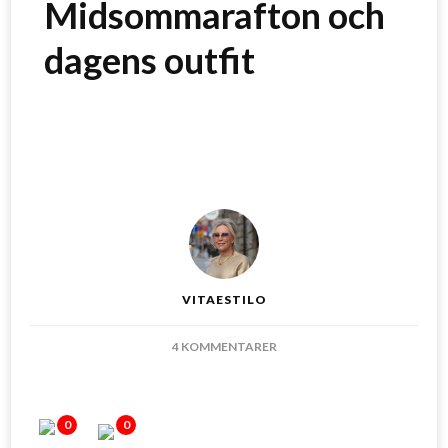
Midsommarafton och
dagens outfit
VITAESTILO
TILL
4 KOMMENTARER
MIDSOMMARAFTON
OCH
DAGENS
0
0
OUTFIT