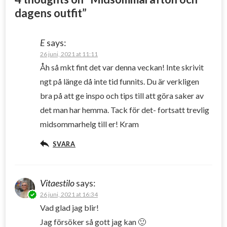
dagens outfit
”
E
says:
26 juni, 2021 at 11:11
Åh så mkt fint det var denna veckan! Inte skrivit
ngt på länge då inte tid funnits. Du är verkligen
bra på att ge inspo och tips till att göra saker av
det man har hemma. Tack för det- fortsatt trevlig
midsommarhelg till er! Kram
SVARA
Vitaestilo
says:
26 juni, 2021 at 16:34
Vad glad jag blir!
Jag försöker så gott jag kan 🙂