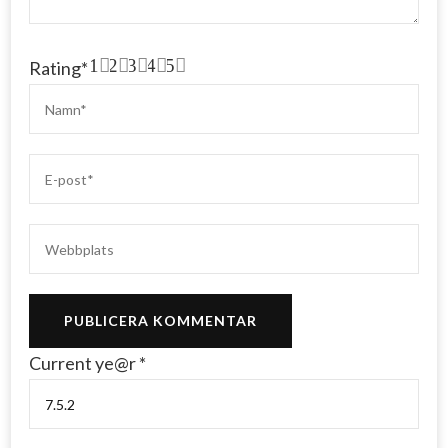
1
2
3
4
5
Rating
*
Current ye@r
*