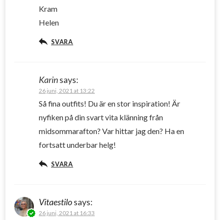
Kram
Helen
SVARA
Karin
says:
26 juni, 2021 at 13:22
Så fina outfits! Du är en stor inspiration! Är
nyfiken på din svart vita klänning från
midsommarafton? Var hittar jag den? Ha en
fortsatt underbar helg!
SVARA
Vitaestilo
says:
26 juni, 2021 at 16:33