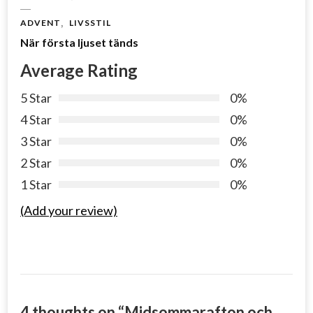
ADVENT
LIVSSTIL
När första ljuset tänds
Average Rating
5 Star
0%
4 Star
0%
3 Star
0%
2 Star
0%
1 Star
0%
(Add your review)
4 thoughts on “
Midsommarafton och