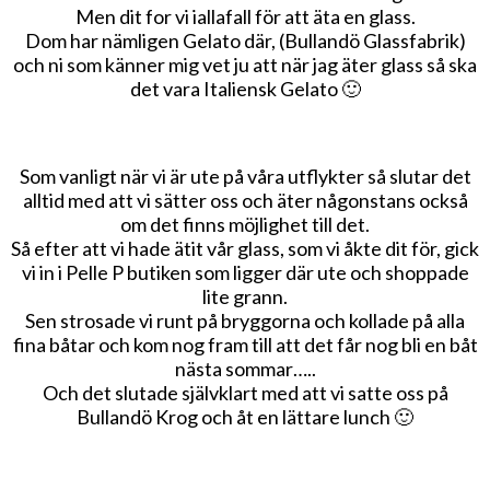
Men dit for vi iallafall för att äta en glass.
Dom har nämligen Gelato där, (Bullandö Glassfabrik)
och ni som känner mig vet ju att när jag äter glass så ska
det vara Italiensk Gelato 🙂
Som vanligt när vi är ute på våra utflykter så slutar det
alltid med att vi sätter oss och äter någonstans också
om det finns möjlighet till det.
Så efter att vi hade ätit vår glass, som vi åkte dit för, gick
vi in i Pelle P butiken som ligger där ute och shoppade
lite grann.
Sen strosade vi runt på bryggorna och kollade på alla
fina båtar och kom nog fram till att det får nog bli en båt
nästa sommar…..
Och det slutade självklart med att vi satte oss på
Bullandö Krog och åt en lättare lunch 🙂