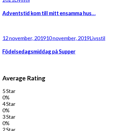
Adventstid kom till mitt ensamma hus…
12 november, 2019
10 november, 2019
Livsstil
Födelsedagsmiddag på Supper
Average Rating
5 Star
0%
4 Star
0%
3 Star
0%
2 Star