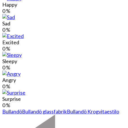
Happy
0
%
Sad
0
%
Excited
0
%
Sleepy
0
%
Angry
0
%
Surprise
0
%
Bullandö
Bullandö glassfabrik
Bullandö Krog
vitaestilo