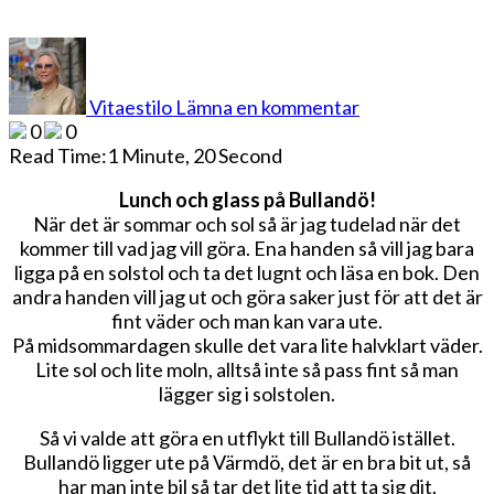
på
Lunch
och
Vitaestilo
Lämna en kommentar
glass
0
0
på
Read Time:
1 Minute, 20 Second
Bullandö
Lunch och glass på Bullandö!
När det är sommar och sol så är jag tudelad när det
kommer till vad jag vill göra. Ena handen så vill jag bara
ligga på en solstol och ta det lugnt och läsa en bok. Den
andra handen vill jag ut och göra saker just för att det är
fint väder och man kan vara ute.
På midsommardagen skulle det vara lite halvklart väder.
Lite sol och lite moln, alltså inte så pass fint så man
lägger sig i solstolen.
Så vi valde att göra en utflykt till Bullandö istället.
Bullandö ligger ute på Värmdö, det är en bra bit ut, så
har man inte bil så tar det lite tid att ta sig dit.