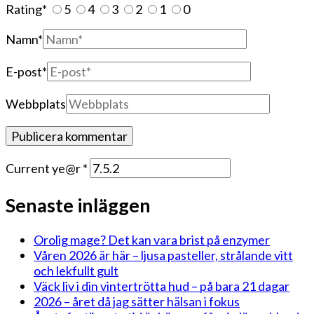
Rating
*
5
4
3
2
1
0
Namn
*
E-post
*
Webbplats
Current ye@r
*
Senaste inläggen
Orolig mage? Det kan vara brist på enzymer
Våren 2026 är här – ljusa pasteller, strålande vitt
och lekfullt gult
Väck liv i din vintertrötta hud – på bara 21 dagar
2026 – året då jag sätter hälsan i fokus