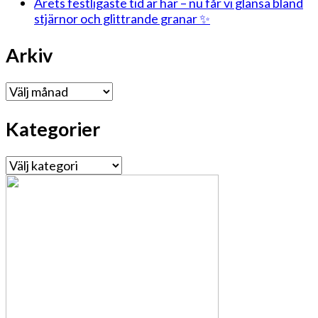
Årets festligaste tid är här – nu får vi glänsa bland
stjärnor och glittrande granar ✨
Arkiv
Arkiv
Kategorier
Kategorier