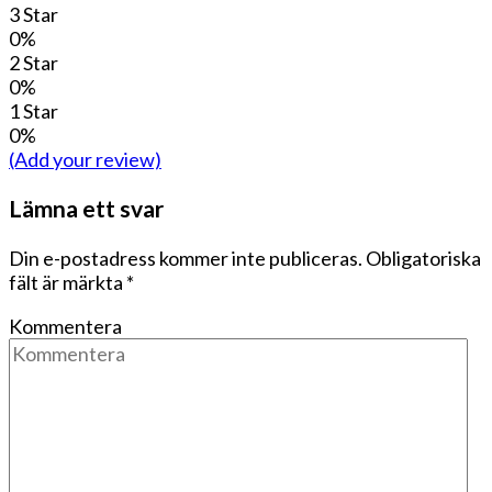
3 Star
0%
2 Star
0%
1 Star
0%
(Add your review)
Lämna ett svar
Din e-postadress kommer inte publiceras.
Obligatoriska
fält är märkta
*
Kommentera