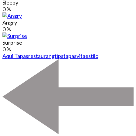
Sleepy
0
%
Angry
0
%
Surprise
0
%
Aqui Tapas
restaurangtips
tapas
vitaestilo