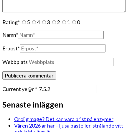
Rating
*
5
4
3
2
1
0
Namn
*
E-post
*
Webbplats
Current ye@r
*
Senaste inläggen
Orolig mage? Det kan vara brist på enzymer
Våren 2026 är här – ljusa pasteller, strålande vitt