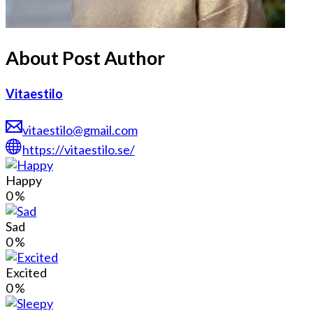
About Post Author
Vitaestilo
vitaestilo@gmail.com
https://vitaestilo.se/
Happy
0
%
Sad
0
%
Excited
0
%