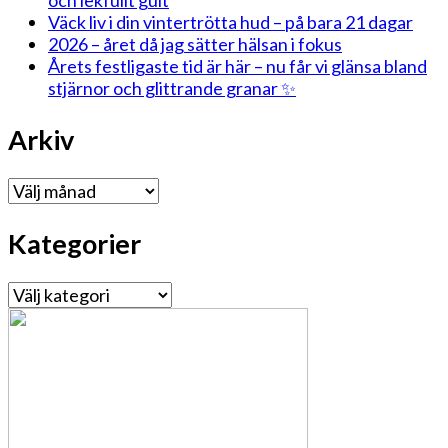
och lekfullt gult
Väck liv i din vintertrötta hud – på bara 21 dagar
2026 – året då jag sätter hälsan i fokus
Årets festligaste tid är här – nu får vi glänsa bland
stjärnor och glittrande granar ✨
Arkiv
Arkiv
Kategorier
Kategorier