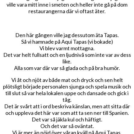
ville vara mitt inne i smeten och heller inte gå på dom
restaurangerna där vi oftast äter.
Den här gången ville jag dessutom äta Tapas.
Så vi hamnade på Aqui Tapas (vi bokade)
Vi blev varmt mottagna.
Det var helt fullsatt och en ljudnivå som inte var av dess
like.
Alla som var där var så glada och på bra humör.
Vi åt och njöt av både mat och dryck och sen helt
plötsligt började personalen sjunga och spela musik och
till slut så var hela lokalen uppe och dansade och gick i
tåg.
Det är svårt att i ord beskriva känslan, men att sitta där
och uppleva det här var som att ta sen ner till Spanien.
Det var så jäkla kul och häftigt.
Och det var så oväntat.
Vi är mer än nöjd över våran kväll på Aqui Tapas.