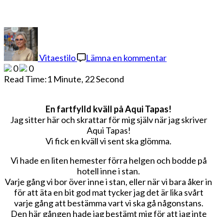
på
En
fartfylld
Vitaestilo
Lämna en kommentar
kväll
0
0
på
Read Time:
1 Minute, 22 Second
Aqui
Tapas
En fartfylld kväll på Aqui Tapas!
Jag sitter här och skrattar för mig själv när jag skriver
Aqui Tapas!
Vi fick en kväll vi sent ska glömma.
Vi hade en liten hemester förra helgen och bodde på
hotell inne i stan.
Varje gång vi bor över inne i stan, eller när vi bara åker in
för att äta en bit god mat tycker jag det är lika svårt
varje gång att bestämma vart vi ska gå någonstans.
Den här gången hade jag bestämt mig för att jag inte