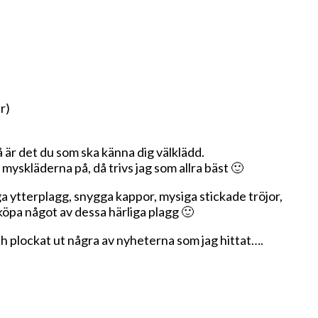
r)
så är det du som ska känna dig välklädd.
 myskläderna på, då trivs jag som allra bäst 🙂
iga ytterplagg, snygga kappor, mysiga stickade tröjor,
köpa något av dessa härliga plagg 🙂
ch plockat ut några av nyheterna som jag hittat….