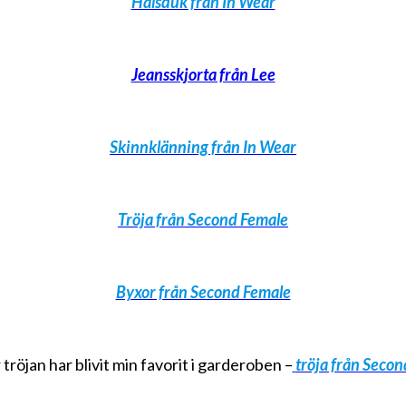
Halsduk från In Wear
Jeansskjorta från Lee
Skinnklänning från In Wear
Tröja från Second Female
Byxor från Second Female
tröjan har blivit min favorit i garderoben –
tröja från Seco