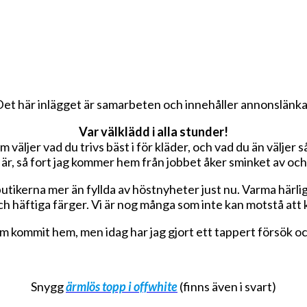
Det här inlägget är samarbeten och innehåller annonslänka
Var välklädd i alla stunder!
om väljer vad du trivs bäst i för kläder, och vad du än väljer 
g är, så fort jag kommer hem från jobbet åker sminket av och
r butikerna mer än fyllda av höstnyheter just nu. Varma härl
och häftiga färger. Vi är nog många som inte kan motstå att 
 som kommit hem, men idag har jag gjort ett tappert försök o
Snygg
ärmlös topp i offwhite
(finns även i svart)