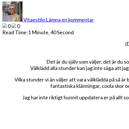
på
Var
välklädd
Vitaestilo
Lämna en kommentar
i
0
0
alla
Read Time:
1 Minute, 40 Second
stunder
(
Det är du själv som väljer, det är du s
Välklädd alla stunder kan jag inte säga att ja
Vilka stunder vi än väljer att vara välklädda på så ä
fantastiska klänningar, coola skor 
Jag har inte riktigt hunnit uppdatera er på allt