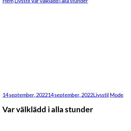
Hem
Livsstil
Var välklädd i alla stunder
14 september, 2022
14 september, 2022
Livsstil
Mode
Var välklädd i alla stunder