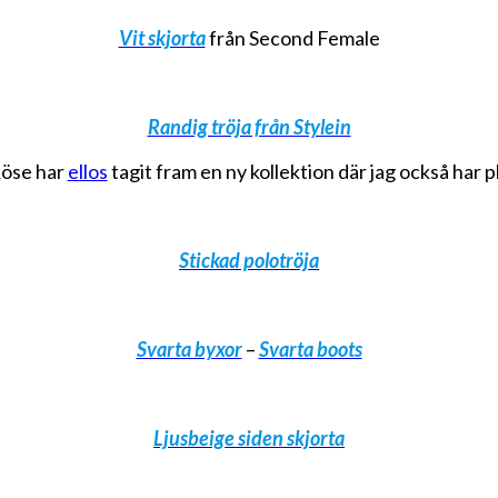
Vit skjorta
från Second Female
Randig tröja från Stylein
Röse har
ellos
tagit fram en ny kollektion där jag också har 
Stickad polotröja
Svarta byxor
–
Svarta boots
Ljusbeige siden skjorta