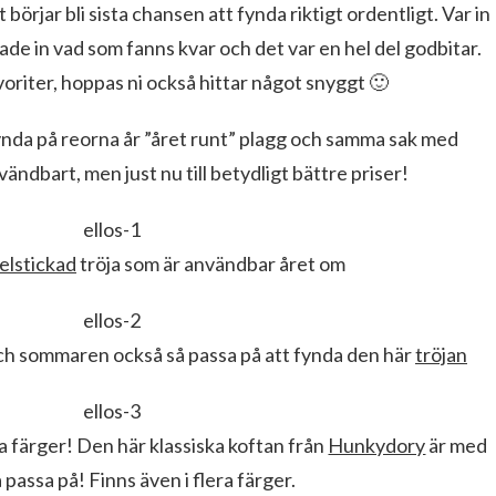
 börjar bli sista chansen att fynda riktigt ordentligt. Var in
de in vad som fanns kvar och det var en hel del godbitar.
oriter, hoppas ni också hittar något snyggt 🙂
nda på reorna år ”året runt” plagg och samma sak med
vändbart, men just nu till betydligt bättre priser!
elstickad
tröja som är användbar året om
 och sommaren också så passa på att fynda den här
tröjan
ta färger! Den här klassiska koftan från
Hunkydory
är med
 passa på! Finns även i flera färger.