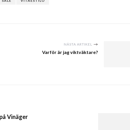
SALE
VITAESTILO
NÄSTA ARTIKEL
Varför är jag viktväktare?
 på Vinäger