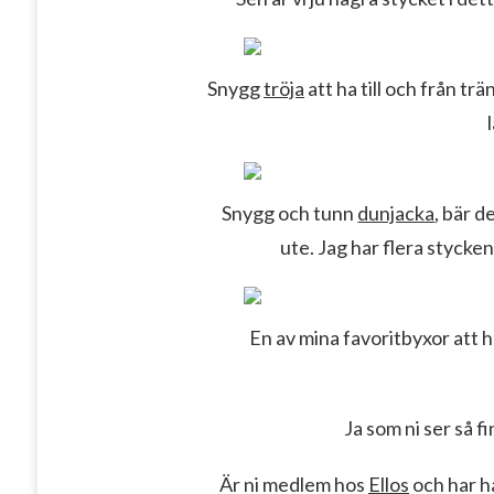
Snygg
tröja
att ha till och från tr
Snygg och tunn
dunjacka
, bär d
ute. Jag har flera stycken
En av mina favoritbyxor att h
Ja som ni ser så f
Är ni medlem hos
Ellos
och har ha