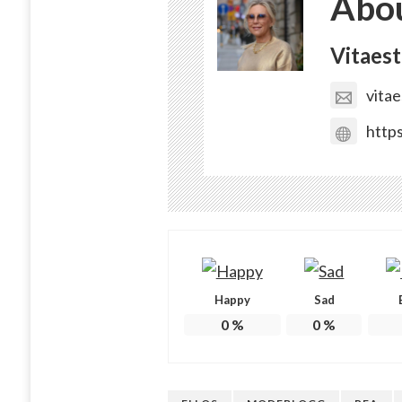
Abou
Vitaest
vita
https
Happy
Sad
0
%
0
%