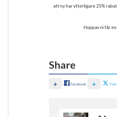
att ny har ytterligare 25% rabatt
Hoppas ni får en 
Share
Facebook
Twit