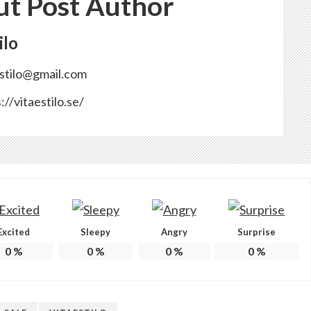
t Post Author
ilo
estilo@gmail.com
://vitaestilo.se/
Excited
Sleepy
Angry
Surprise
0
%
0
%
0
%
0
%