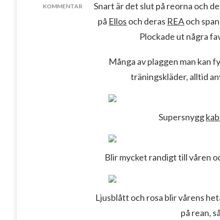
Snart är det slut på reorna och det
KOMMENTAR
PÅ
på
Ellos
och deras
REA
och spana
SISTA
Plockade ut några fav
CHANSEN
Många av plaggen man kan fy
träningskläder, alltid an
Supersnygg
kab
Blir mycket randigt till våren
Ljusblått och rosa blir vårens he
på rean, så