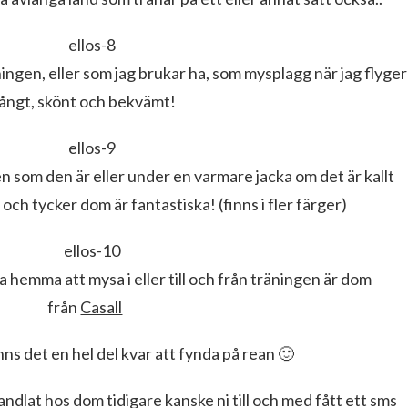
äningen, eller som jag brukar ha, som mysplagg när jag flyger
långt, skönt och bekvämt!
en som den är eller under en varmare jacka om det är kallt
 och tycker dom är fantastiska! (finns i fler färger)
a hemma att mysa i eller till och från träningen är dom
från
Casall
inns det en hel del kvar att fynda på rean 🙂
ndlat hos dom tidigare kanske ni till och med fått ett sms