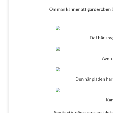
Om man känner att garderoben är
Det här sn
Även
Den här
pläden
har 
Kan
Sen är vi ju några stycket i det