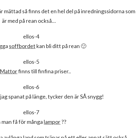
 mättad så finns det en hel del på inredningssidorna som
är med på rean också…
ygga
soffbordet
kan bli ditt på rean 🙂
Mattor
finns till finfina priser..
jag spanat på länge, tycker den är SÅ snygg!
 man få för många
lampor
??
ta avlånga land som tränar på ett eller annat sätt också..