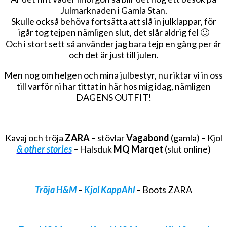
Julmarknaden i Gamla Stan.
Skulle också behöva fortsätta att slå in julklappar, för
igår tog tejpen nämligen slut, det slår aldrig fel 🙂
Och i stort sett så använder jag bara tejp en gång per år
och det är just till julen.
Men nog om helgen och mina julbestyr, nu riktar vi in oss
till varför ni har tittat in här hos mig idag, nämligen
DAGENS OUTFIT!
Kavaj och tröja
ZARA
– stövlar
Vagabond
(gamla) – Kjol
& other stories
– Halsduk
MQ Marqet
(slut online)
Tröja H&M
–
Kjol KappAhl
– Boots ZARA