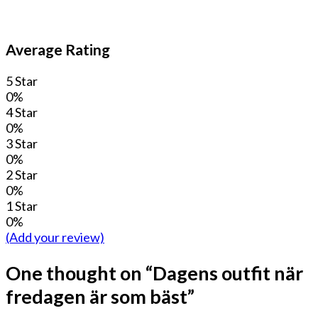
Average Rating
5 Star
0%
4 Star
0%
3 Star
0%
2 Star
0%
1 Star
0%
(Add your review)
One thought on “
Dagens outfit när
fredagen är som bäst
”