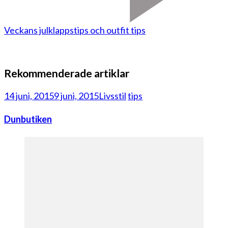
Veckans julklappstips och outfit tips
Rekommenderade artiklar
14 juni, 2015
9 juni, 2015
Livsstil
tips
Dunbutiken