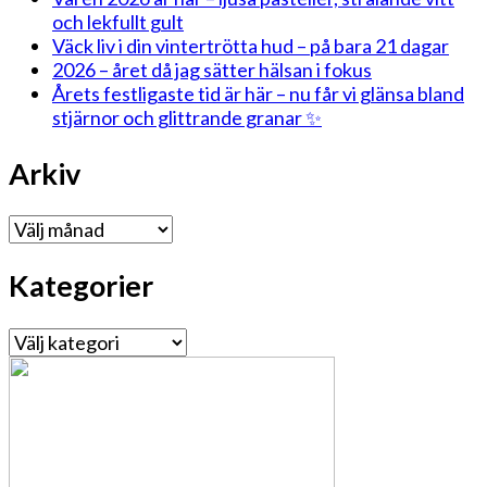
och lekfullt gult
Väck liv i din vintertrötta hud – på bara 21 dagar
2026 – året då jag sätter hälsan i fokus
Årets festligaste tid är här – nu får vi glänsa bland
stjärnor och glittrande granar ✨
Arkiv
Arkiv
Kategorier
Kategorier