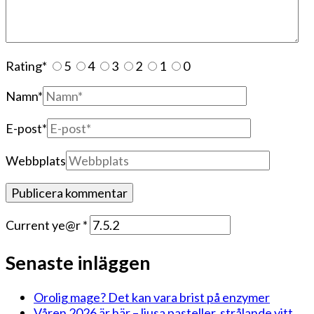
Rating
*
5
4
3
2
1
0
Namn
*
E-post
*
Webbplats
Current ye@r
*
Senaste inläggen
Orolig mage? Det kan vara brist på enzymer
Våren 2026 är här – ljusa pasteller, strålande vitt