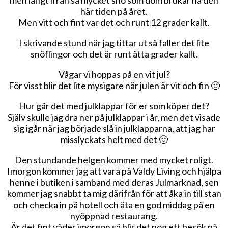
här tiden på året.
Men vitt och fint var det och runt 12 grader kallt.
I skrivande stund när jag tittar ut så faller det lite
snöflingor och det är runt åtta grader kallt.
Vågar vi hoppas på en vit jul?
För visst blir det lite mysigare när julen är vit och fin 🙂
Hur går det med julklappar för er som köper det?
Själv skulle jag dra ner på julklappar i år, men det visade
sig igår när jag började slå in julklapparna, att jag har
misslyckats helt med det 🙂
Den stundande helgen kommer med mycket roligt.
Imorgon kommer jag att vara på Valdy Living och hjälpa
henne i butiken i samband med deras Julmarknad, sen
kommer jag snabbt ta mig därifrån för att åka in till stan
och checka in på hotell och äta en god middag på en
nyöppnad restaurang.
Är det fint väder imorgon så blir det nog ett besök på