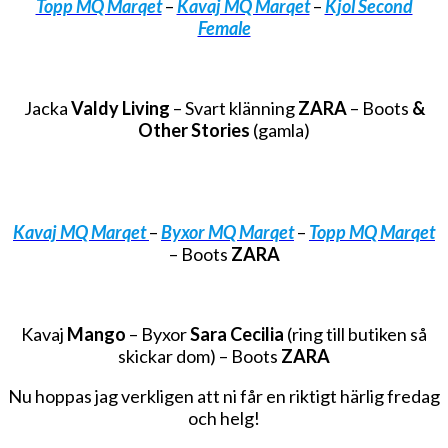
Topp MQ Marqet
–
Kavaj MQ Marqet
–
Kjol Second
Female
Jacka
Valdy Living
– Svart klänning
ZARA
– Boots
&
Other Stories
(gamla)
Kavaj MQ Marqet
–
Byxor MQ Marqet
–
Topp MQ Marqet
– Boots
ZARA
Kavaj
Mango
– Byxor
Sara Cecilia
(ring till butiken så
skickar dom) – Boots
ZARA
Nu hoppas jag verkligen att ni får en riktigt härlig fredag
och helg!