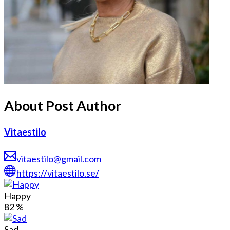
About Post Author
Vitaestilo
vitaestilo@gmail.com
https://vitaestilo.se/
Happy
82
%
Sad