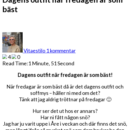
bäst
till
Dagens
outfit
Vitaestilo
1 kommentar
när
4
0
fredagen
Read Time:
1 Minute, 51 Second
är
som
Dagens outfit när fredagen är som bäst!
bäst
När fredagar är som bäst då är det dagens outfit och
soffmys – håller ni med om det?
Tänk att jag aldrig tröttnar på fredagar 🙂
Hur ser det ut hos er annars?
Har ni fått någon snö?
Jag har ju varit uppe i Åre i veckan och där finns det snö,
men långt ifrån så mycket snö som dom brukar ha den