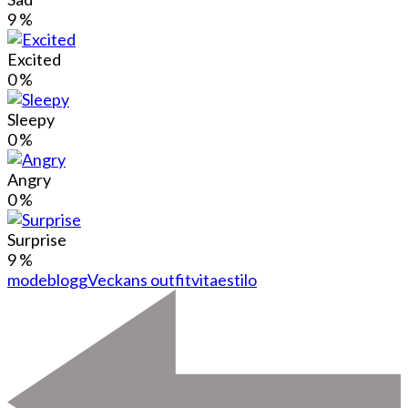
9
%
Excited
0
%
Sleepy
0
%
Angry
0
%
Surprise
9
%
modeblogg
Veckans outfit
vitaestilo