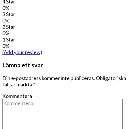
4 Star
0%
3 Star
0%
2 Star
0%
1 Star
0%
(Add your review)
Lämna ett svar
Din e-postadress kommer inte publiceras.
Obligatoriska
fält är märkta
*
Kommentera