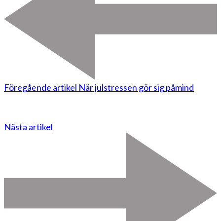
Föregående artikel
När julstressen gör sig påmind
Nästa artikel