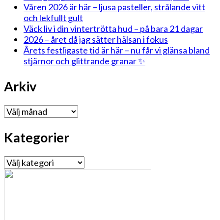
Våren 2026 är här – ljusa pasteller, strålande vitt
och lekfullt gult
Väck liv i din vintertrötta hud – på bara 21 dagar
2026 – året då jag sätter hälsan i fokus
Årets festligaste tid är här – nu får vi glänsa bland
stjärnor och glittrande granar ✨
Arkiv
Arkiv
Kategorier
Kategorier