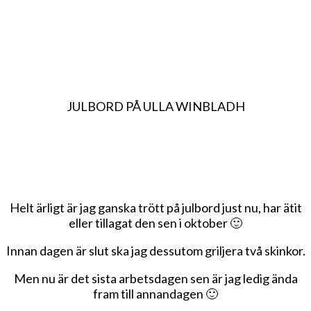
JULBORD PÅ ULLA WINBLADH
Helt ärligt är jag ganska trött på julbord just nu, har ätit
eller tillagat den sen i oktober 🙂
Innan dagen är slut ska jag dessutom griljera två skinkor.
Men nu är det sista arbetsdagen sen är jag ledig ända
fram till annandagen 🙂