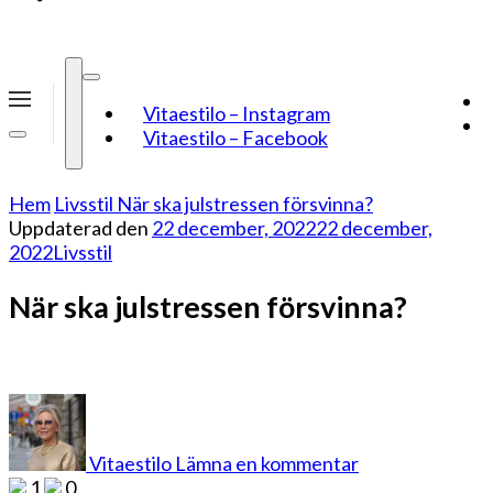
Vitaestilo – Instagram
Vitaestilo – Facebook
Hem
Livsstil
När ska julstressen försvinna?
Uppdaterad den
22 december, 2022
22 december,
2022
Livsstil
När ska julstressen försvinna?
på
När
ska
Vitaestilo
Lämna en kommentar
julstressen
1
0