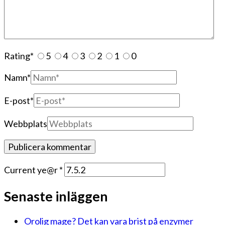
Rating
*
5
4
3
2
1
0
Namn
*
E-post
*
Webbplats
Current ye@r
*
Senaste inläggen
Orolig mage? Det kan vara brist på enzymer