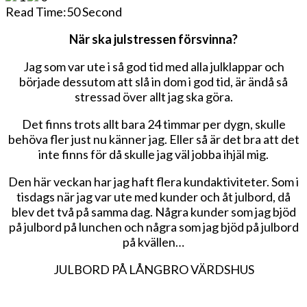
försvinna?
Read Time:
50 Second
När ska julstressen försvinna?
Jag som var ute i så god tid med alla julklappar och
började dessutom att slå in dom i god tid, är ändå så
stressad över allt jag ska göra.
Det finns trots allt bara 24 timmar per dygn, skulle
behöva fler just nu känner jag. Eller så är det bra att det
inte finns för då skulle jag väl jobba ihjäl mig.
Den här veckan har jag haft flera kundaktiviteter. Som i
tisdags när jag var ute med kunder och åt julbord, då
blev det två på samma dag. Några kunder som jag bjöd
på julbord på lunchen och några som jag bjöd på julbord
på kvällen…
JULBORD PÅ LÅNGBRO VÄRDSHUS