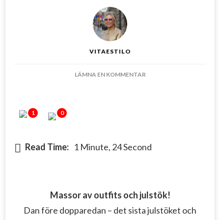
VITAESTILO
PÅ
LÄMNA EN KOMMENTAR
MASSOR
AV
OUTFITS
1
0
OCH
JULSTÖK
Read Time:
1 Minute, 24 Second
Massor av outfits och julstök!
Dan före dopparedan – det sista julstöket och