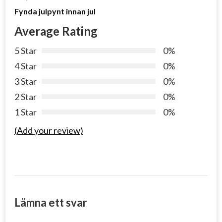
Fynda julpynt innan jul
Average Rating
5 Star
0%
4 Star
0%
3 Star
0%
2 Star
0%
1 Star
0%
(Add your review)
Lämna ett svar