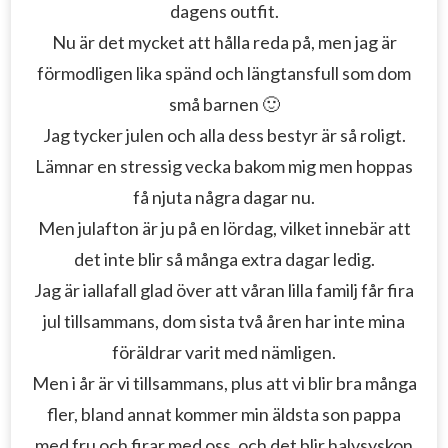
dagens outfit.
Nu är det mycket att hålla reda på, men jag är
förmodligen lika spänd och längtansfull som dom
små barnen 🙂
Jag tycker julen och alla dess bestyr är så roligt.
Lämnar en stressig vecka bakom mig men hoppas
få njuta några dagar nu.
Men julafton är ju på en lördag, vilket innebär att
det inte blir så många extra dagar ledig.
Jag är iallafall glad över att våran lilla familj får fira
jul tillsammans, dom sista två åren har inte mina
föräldrar varit med nämligen.
Men i år är vi tillsammans, plus att vi blir bra många
fler, bland annat kommer min äldsta son pappa
med fru och firar med oss, och det blir halvsyskon