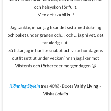
och helsyskon för fullt.
Men det ska bli kul!
Jag tänkte, innan jag fixar det sista med dukning
och paket under granen och…. och … jag ni vet, det
tar aldrig slut.
Så tittar jag in här lite snabbt och visar hur dagens
outfit sett ut under veckan innan jag åker mot
Västerås och förbereder morgondagen 🙂
Klänning Stylein
(rea 40%)- Boots
Valdy Living
–
Väska
Latalia