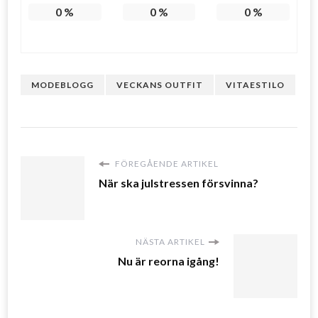
0
%
0
%
0
%
MODEBLOGG
VECKANS OUTFIT
VITAESTILO
FÖREGÅENDE ARTIKEL
När ska julstressen försvinna?
NÄSTA ARTIKEL
Nu är reorna igång!