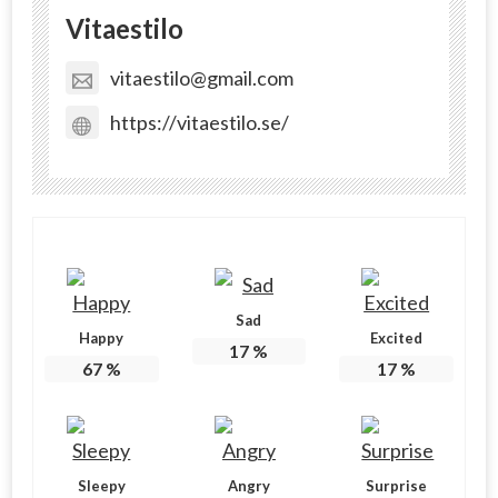
Vitaestilo
vitaestilo@gmail.com
https://vitaestilo.se/
Sad
Happy
Excited
17
%
67
%
17
%
Sleepy
Angry
Surprise