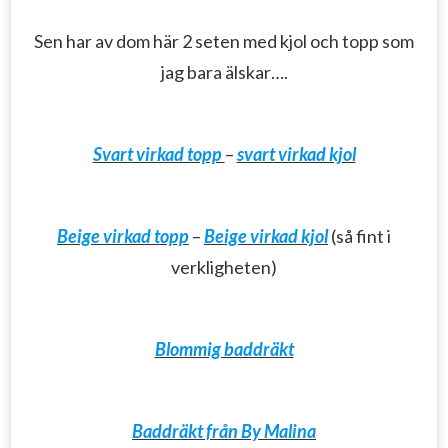
Sen har av dom här 2 seten med kjol och topp som
jag bara älskar….
Svart virkad topp
–
svart virkad kjol
Beige virkad topp
–
Beige virkad kjol
(så fint i
verkligheten)
Blommig baddräkt
Baddräkt från By Malina