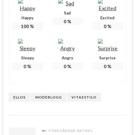
Sad
Happy
Excited
0
%
100
%
0
%
Sleepy
Angry
Surprise
0
%
0
%
0
%
ELLOS
MODEBLOGG
VITAESTILO
FÖREGÅENDE ARTIKEL