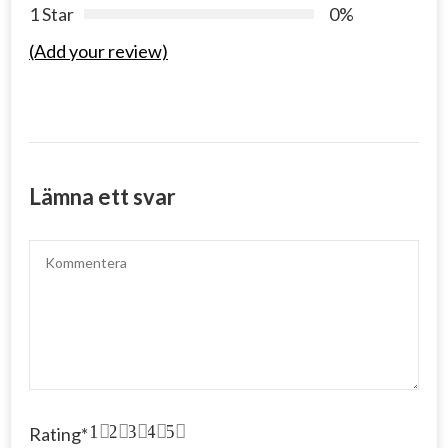
1 Star
0%
(Add your review)
Lämna ett svar
1
2
3
4
5
Rating
*