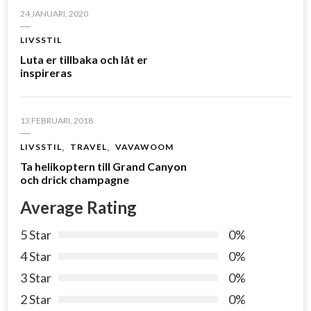
24 JANUARI, 2020
LIVSSTIL
Luta er tillbaka och låt er
inspireras
13 FEBRUARI, 2018
LIVSSTIL
TRAVEL
VAVAWOOM
Ta helikoptern till Grand Canyon
och drick champagne
Average Rating
5 Star
0%
4 Star
0%
3 Star
0%
2 Star
0%