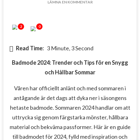
PÅ
LÄMNA EN KOMMENTAR
BADMODE
2024:
TRENDER
2
0
OCH
TIPS
FÖR
Read Time:
3 Minute, 3 Second
EN
SNYGG
OCH
Badmode 2024: Trender och Tips för en Snygg
HÅLLBAR
och Hållbar Sommar
SOMMAR
Våren har officiellt anlänt och med sommaren i
antågande är det dags att dyka ner i säsongens
hetaste badmode. Sommaren 2024 handlar om att
uttrycka sig genom färgstarka mönster, hållbara
material och bekväma passformer. Här är en guide
till badmodet för 2024, fylld med inspiration och