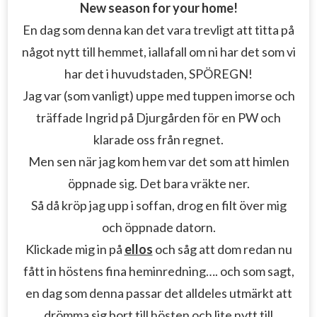
New season for your home!
En dag som denna kan det vara trevligt att titta på
något nytt till hemmet, iallafall om ni har det som vi
har det i huvudstaden, SPÖREGN!
Jag var (som vanligt) uppe med tuppen imorse och
träffade Ingrid på Djurgården för en PW och
klarade oss från regnet.
Men sen när jag kom hem var det som att himlen
öppnade sig. Det bara vräkte ner.
Så då kröp jag upp i soffan, drog en filt över mig
och öppnade datorn.
Klickade mig in på
ellos
och såg att dom redan nu
fått in höstens fina heminredning…. och som sagt,
en dag som denna passar det alldeles utmärkt att
drömma sig bort till hösten och lite nytt till