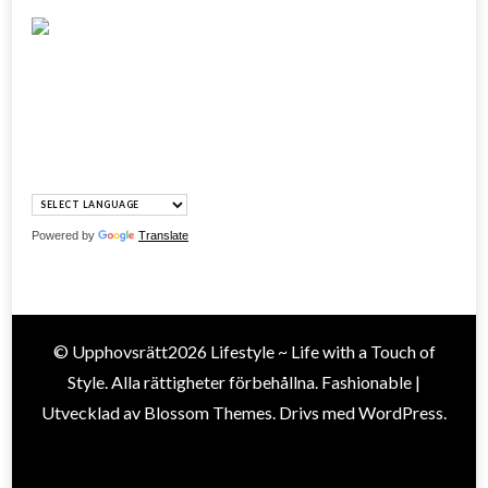
Powered by
Translate
© Upphovsrätt2026
Lifestyle ~ Life with a Touch of
Style
. Alla rättigheter förbehållna.
Fashionable |
Utvecklad av
Blossom Themes
. Drivs med
WordPress
.