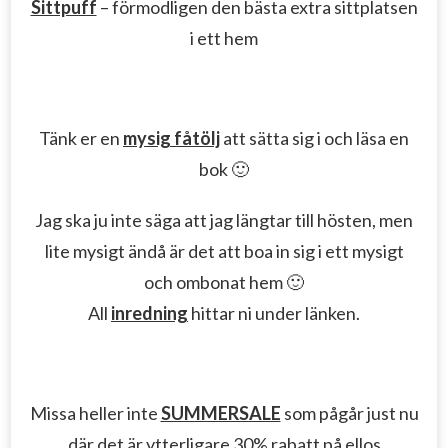
Sittpuff
– förmodligen den bästa extra sittplatsen
i ett hem
Tänk er en
mysig fåtölj
att sätta sig i och läsa en
bok 🙂
Jag ska ju inte säga att jag längtar till hösten, men
lite mysigt ändå är det att boa in sig i ett mysigt
och ombonat hem 🙂
All
inredning
hittar ni under länken.
Missa heller inte
SUMMERSALE
som pågår just nu
där det är ytterligare 30% rabatt på
ellos