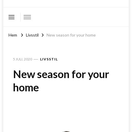
Hem
Livsstil
New season for your home
5 JULI, 2020
LIVSSTIL
New season for your
home