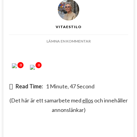
VITAESTILO
PÅ
LÄMNA EN KOMMENTAR
NEW
SEASON
FOR
0
0
YOUR
HOME
Read Time:
1 Minute, 47 Second
(Det här är ett samarbete med
ellos
och innehåller
annonslänkar)