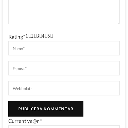
1
2
3
4
5
Rating
*
Current ye@r
*