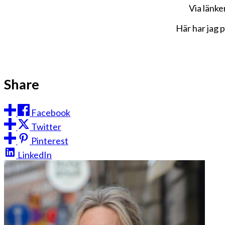
Via länke
Här har jag 
Share
Facebook
Twitter
Pinterest
LinkedIn