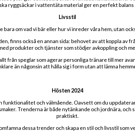
ska ryggsäckar i vattentäta material ger en perfekt balans
Livsstil
bara om vad vi bär eller hur vi inreder våra hem, utan också
den, finns också en annan sida: behovet av att koppla av f
, med produkter och tjänster som stödjer avkoppling och me
 från speglar som agerar personliga tränare till mer avance
klare än någonsin att hålla sig i form utan att lämna hemm
Hösten 2024
n funktionalitet och välmående. Oavsett om du uppdaterar d
smaker. Trenderna är både nytänkande och jordnära, och sp
praktiskt.
 omfamna dessa trender och skapa en stil och livsstil som ve