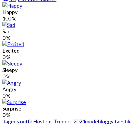
Happy
100
%
Sad
0
%
Excited
0
%
Sleepy
0
%
Angry
0
%
Surprise
0
%
dagens outfit
Höstens Trender 2024
modeblogg
vitaestil