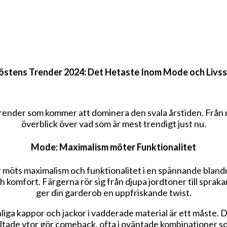
östens Trender 2024: Det Hetaste Inom Mode och Livsst
trender som kommer att dominera den svala årstiden. Från m
överblick över vad som är mest trendigt just nu.
Mode: Maximalism möter Funktionalitet
 möts maximalism och funktionalitet i en spännande bland
h komfort. Färgerna rör sig från djupa jordtoner till spraka
ger din garderob en uppfriskande twist.
iga kappor och jackor i vadderade material är ett måste. D
ltade ytor gör comeback, ofta i oväntade kombinationer so