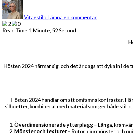
på
Höstens
Trender
Vitaestilo
Lämna en kommentar
2024:
2
0
Det
Read Time:
1 Minute, 52 Second
Hetaste
Inom
H
Mode
och
Livsstil
Hösten 2024 närmar sig, och det är dags att dyka in i de 
Hösten 2024 handlar om att omfamna kontraster. Här
silhuetter, kombinerat med material som ger både stil oc
Överdimensionerade ytterplagg
– Långa, kramvänl
Mönster och texturer
– Rutor, djurmönster och qui