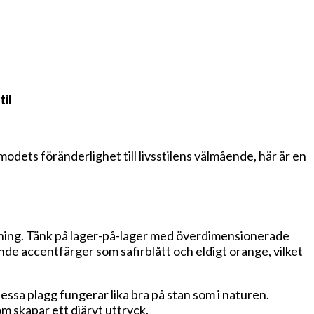
il
odets föränderlighet till livsstilens välmående, här är en
ning. Tänk på lager-på-lager med överdimensionerade
nde accentfärger som safirblått och eldigt orange, vilket
essa plagg fungerar lika bra på stan som i naturen.
m skapar ett djärvt uttryck.