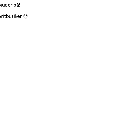
bjuder på!
ritbutiker 🙂