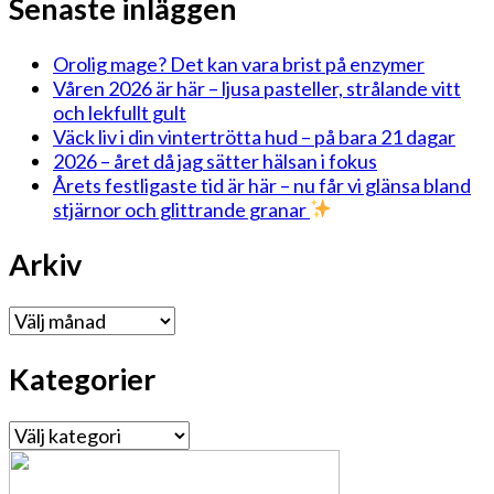
Senaste inläggen
Orolig mage? Det kan vara brist på enzymer
Våren 2026 är här – ljusa pasteller, strålande vitt
och lekfullt gult
Väck liv i din vintertrötta hud – på bara 21 dagar
2026 – året då jag sätter hälsan i fokus
Årets festligaste tid är här – nu får vi glänsa bland
stjärnor och glittrande granar
Arkiv
Arkiv
Kategorier
Kategorier