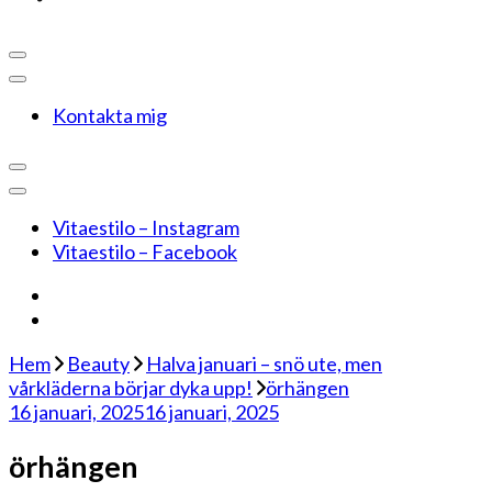
Kontakta mig
Vitaestilo – Instagram
Vitaestilo – Facebook
Hem
Beauty
Halva januari – snö ute, men
vårkläderna börjar dyka upp!
örhängen
16 januari, 2025
16 januari, 2025
örhängen