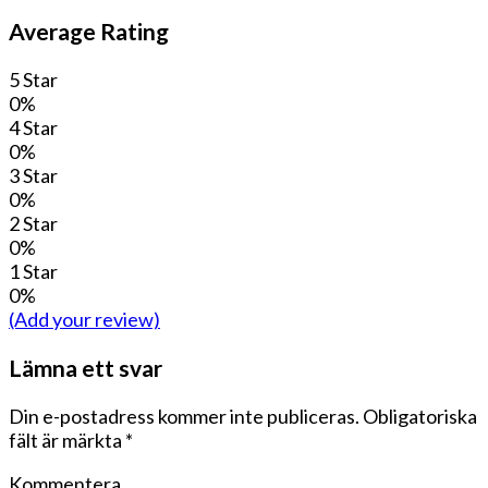
Average Rating
5 Star
0%
4 Star
0%
3 Star
0%
2 Star
0%
1 Star
0%
(Add your review)
Lämna ett svar
Din e-postadress kommer inte publiceras.
Obligatoriska
fält är märkta
*
Kommentera