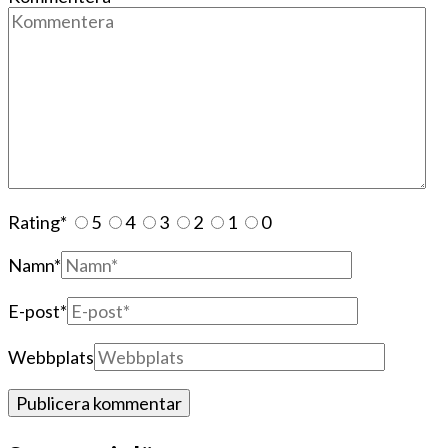
Rating
*
5
4
3
2
1
0
Namn
*
E-post
*
Webbplats