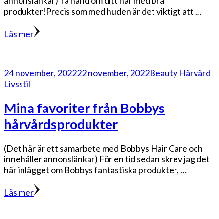
annonslänkar) Ta hand om ditt hår med bra
produkter!Precis som med huden är det viktigt att …
Läs mer
24 november, 2022
22 november, 2022
Beauty
Hårvård
Livsstil
Mina favoriter från Bobbys
hårvårdsprodukter
(Det här är ett samarbete med Bobbys Hair Care och
innehåller annonslänkar) För en tid sedan skrev jag det
här inlägget om Bobbys fantastiska produkter, …
Läs mer