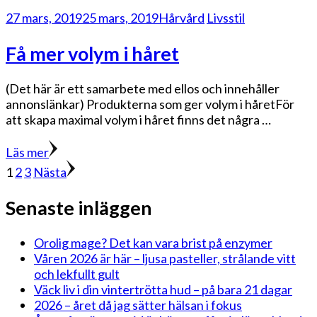
27 mars, 2019
25 mars, 2019
Hårvård
Livsstil
Få mer volym i håret
(Det här är ett samarbete med ellos och innehåller
annonslänkar) Produkterna som ger volym i håretFör
att skapa maximal volym i håret finns det några …
Läs mer
Sidnumrering
Sida
Sida
Sida
1
2
3
Nästa
för
Senaste inläggen
inlägg
Orolig mage? Det kan vara brist på enzymer
Våren 2026 är här – ljusa pasteller, strålande vitt
och lekfullt gult
Väck liv i din vintertrötta hud – på bara 21 dagar
2026 – året då jag sätter hälsan i fokus