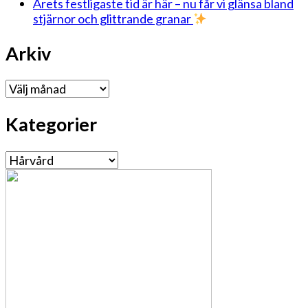
Årets festligaste tid är här – nu får vi glänsa bland
stjärnor och glittrande granar
Arkiv
Arkiv
Kategorier
Kategorier