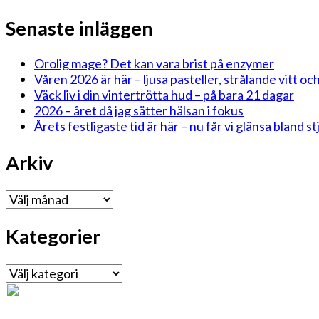
Senaste inläggen
Orolig mage? Det kan vara brist på enzymer
Våren 2026 är här – ljusa pasteller, strålande vitt och
Väck liv i din vintertrötta hud – på bara 21 dagar
2026 – året då jag sätter hälsan i fokus
Årets festligaste tid är här – nu får vi glänsa bland 
Arkiv
Arkiv
Kategorier
Kategorier