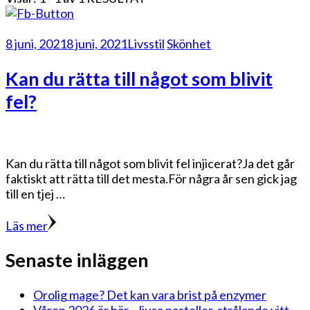
8 juni, 2021
8 juni, 2021
Livsstil
Skönhet
Kan du rätta till något som blivit
fel?
Kan du rätta till något som blivit fel injicerat?Ja det går
faktiskt att rätta till det mesta.För några år sen gick jag
till en tjej …
Läs mer
Senaste inläggen
Orolig mage? Det kan vara brist på enzymer
Våren 2026 är här – ljusa pasteller, strålande vitt