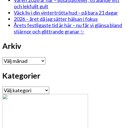
och lekfullt gult
Väck liv i din vintertrötta hud – på bara 21 dagar
2026 – året då jag sätter hälsan i fokus
Årets festligaste tid är här – nu får vi glänsa bland
stjärnor och glittrande granar ✨
Arkiv
Arkiv
Kategorier
Kategorier