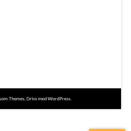
som Themes
. Drivs med
WordPress
.