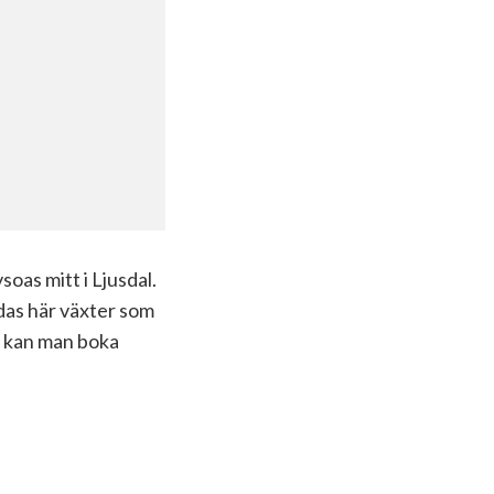
as mitt i Ljusdal.
das här växter som
e kan man boka