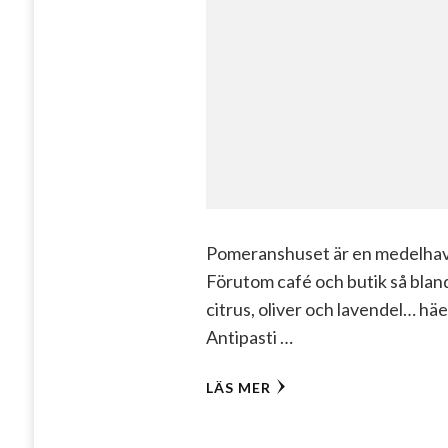
Pomeranshuset är en medelhavso
Förutom café och butik så blan
citrus, oliver och lavendel… hä
Antipasti …
LÄS MER