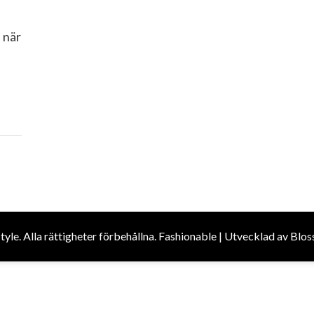
n
n när
Style
. Alla rättigheter förbehållna.
Fashionable | Utvecklad av
Blos