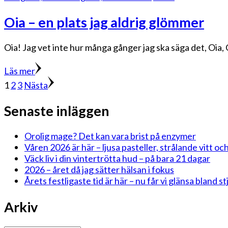
Oia – en plats jag aldrig glömmer
Oia! Jag vet inte hur många gånger jag ska säga det, Oia, Oi
Läs mer
Sidnumrering
Sida
Sida
Sida
1
2
3
Nästa
för
Senaste inläggen
inlägg
Orolig mage? Det kan vara brist på enzymer
Våren 2026 är här – ljusa pasteller, strålande vitt och
Väck liv i din vintertrötta hud – på bara 21 dagar
2026 – året då jag sätter hälsan i fokus
Årets festligaste tid är här – nu får vi glänsa bland 
Arkiv