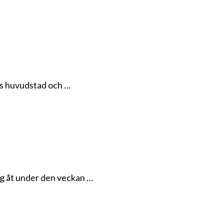
inis huvudstad och …
ag åt under den veckan …