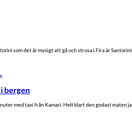
antorini som det är mysigt att gå och strosa i.Fira är Santor
or
i bergen
inuter med taxi från Kamari. Helt klart den godast maten j