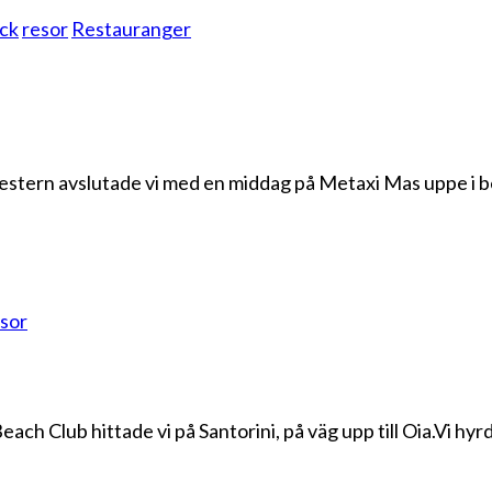
ck
resor
Restauranger
estern avslutade vi med en middag på Metaxi Mas uppe i b
sor
ch Club hittade vi på Santorini, på väg upp till Oia.Vi hyr