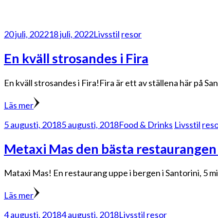
20 juli, 2022
18 juli, 2022
Livsstil
resor
En kväll strosandes i Fira
En kväll strosandes i Fira!Fira är ett av ställena här på S
Läs mer
5 augusti, 2018
5 augusti, 2018
Food & Drinks
Livsstil
res
Metaxi Mas den bästa restaurangen 
Mataxi Mas! En restaurang uppe i bergen i Santorini, 5 m
Läs mer
4 augusti, 2018
4 augusti, 2018
Livsstil
resor