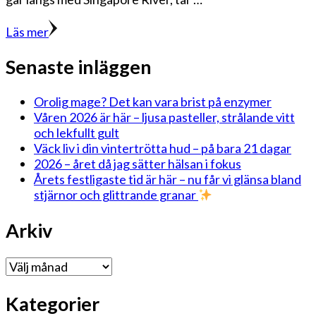
Läs mer
Senaste inläggen
Orolig mage? Det kan vara brist på enzymer
Våren 2026 är här – ljusa pasteller, strålande vitt
och lekfullt gult
Väck liv i din vintertrötta hud – på bara 21 dagar
2026 – året då jag sätter hälsan i fokus
Årets festligaste tid är här – nu får vi glänsa bland
stjärnor och glittrande granar
Arkiv
Arkiv
Kategorier