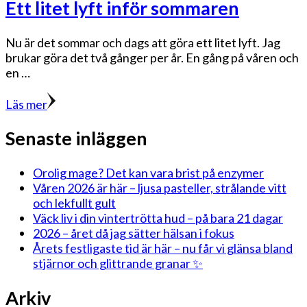
Ett litet lyft inför sommaren
Nu är det sommar och dags att göra ett litet lyft. Jag
brukar göra det två gånger per år. En gång på våren och
en …
Läs mer
Senaste inläggen
Orolig mage? Det kan vara brist på enzymer
Våren 2026 är här – ljusa pasteller, strålande vitt
och lekfullt gult
Väck liv i din vintertrötta hud – på bara 21 dagar
2026 – året då jag sätter hälsan i fokus
Årets festligaste tid är här – nu får vi glänsa bland
stjärnor och glittrande granar ✨
Arkiv