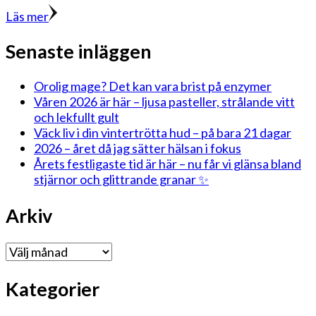
Läs mer
Senaste inläggen
Orolig mage? Det kan vara brist på enzymer
Våren 2026 är här – ljusa pasteller, strålande vitt
och lekfullt gult
Väck liv i din vintertrötta hud – på bara 21 dagar
2026 – året då jag sätter hälsan i fokus
Årets festligaste tid är här – nu får vi glänsa bland
stjärnor och glittrande granar ✨
Arkiv
Arkiv
Kategorier