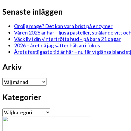
Senaste inläggen
Orolig mage? Det kan vara brist på enzymer
Våren 2026 är här – ljusa pasteller, strålande vitt och
Väck liv i din vintertrötta hud – på bara 21 dagar
2026 – året då jag sätter hälsan i fokus
Årets festligaste tid är här – nu får vi glänsa bland 
Arkiv
Arkiv
Kategorier
Kategorier