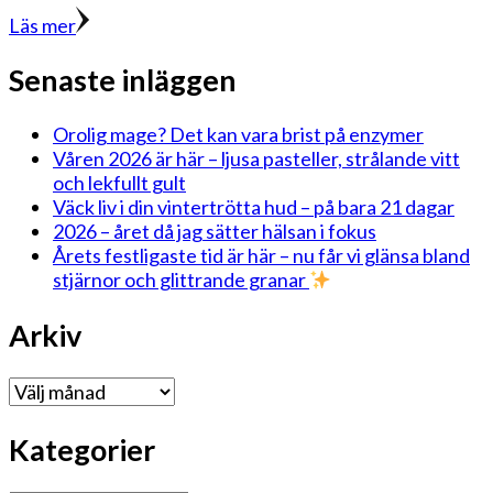
Läs mer
Senaste inläggen
Orolig mage? Det kan vara brist på enzymer
Våren 2026 är här – ljusa pasteller, strålande vitt
och lekfullt gult
Väck liv i din vintertrötta hud – på bara 21 dagar
2026 – året då jag sätter hälsan i fokus
Årets festligaste tid är här – nu får vi glänsa bland
stjärnor och glittrande granar
Arkiv
Arkiv
Kategorier