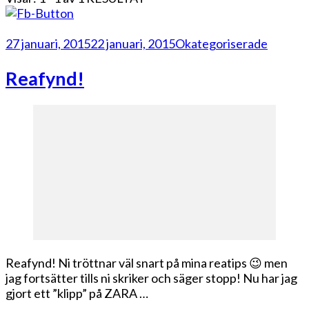
27 januari, 2015
22 januari, 2015
Okategoriserade
Reafynd!
Reafynd! Ni tröttnar väl snart på mina reatips 😉 men
jag fortsätter tills ni skriker och säger stopp! Nu har jag
gjort ett ”klipp” på ZARA …