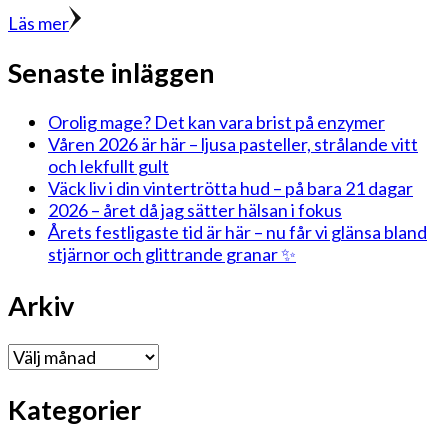
Läs mer
Senaste inläggen
Orolig mage? Det kan vara brist på enzymer
Våren 2026 är här – ljusa pasteller, strålande vitt
och lekfullt gult
Väck liv i din vintertrötta hud – på bara 21 dagar
2026 – året då jag sätter hälsan i fokus
Årets festligaste tid är här – nu får vi glänsa bland
stjärnor och glittrande granar ✨
Arkiv
Arkiv
Kategorier