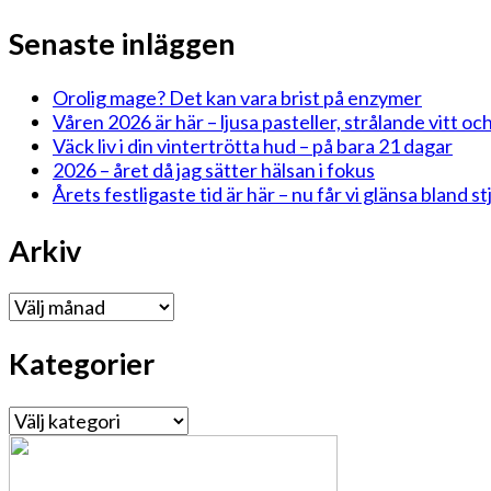
Senaste inläggen
Orolig mage? Det kan vara brist på enzymer
Våren 2026 är här – ljusa pasteller, strålande vitt och
Väck liv i din vintertrötta hud – på bara 21 dagar
2026 – året då jag sätter hälsan i fokus
Årets festligaste tid är här – nu får vi glänsa bland 
Arkiv
Arkiv
Kategorier
Kategorier