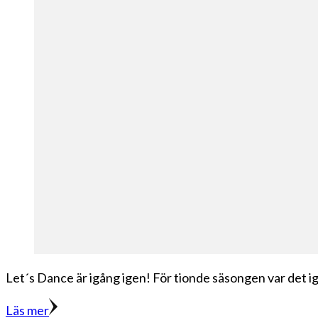
Let´s Dance är igång igen! För tionde säsongen var det igå
Läs mer