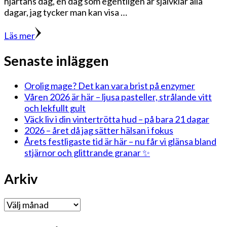
hjärtans dag, en dag som egentligen är självklar alla
dagar, jag tycker man kan visa …
Läs mer
Senaste inläggen
Orolig mage? Det kan vara brist på enzymer
Våren 2026 är här – ljusa pasteller, strålande vitt
och lekfullt gult
Väck liv i din vintertrötta hud – på bara 21 dagar
2026 – året då jag sätter hälsan i fokus
Årets festligaste tid är här – nu får vi glänsa bland
stjärnor och glittrande granar ✨
Arkiv
Arkiv