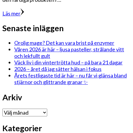
Läs mer
Senaste inläggen
Orolig mage? Det kan vara brist på enzymer
Våren 2026 är här – ljusa pasteller, strålande vitt
och lekfullt gult
Väck liv i din vintertrötta hud – på bara 21 dagar
2026 – året då jag sätter hälsan i fokus
Årets festligaste tid är här – nu får vi glänsa bland
stjärnor och glittrande granar ✨
Arkiv
Arkiv
Kategorier