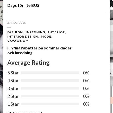
Dags för lite BUS
27 MAJ, 2018
FASHION
INREDNING
INTERIOR
INTERIOR DESIGN
MODE
VAVAWOOM
Fin fina rabatter på sommarkläder
och inredning
Average Rating
5 Star
0%
4 Star
0%
3 Star
0%
2 Star
0%
1 Star
0%