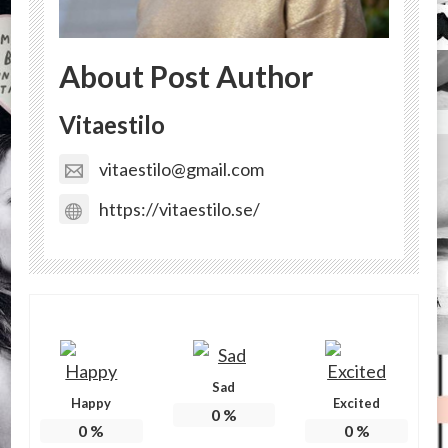
About Post Author
Vitaestilo
vitaestilo@gmail.com
https://vitaestilo.se/
Sad
Happy
Excited
0
%
0
%
0
%