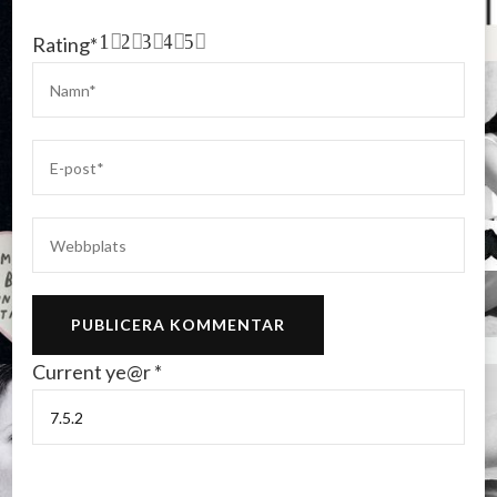
1
2
3
4
5
Rating
*
Current ye@r
*