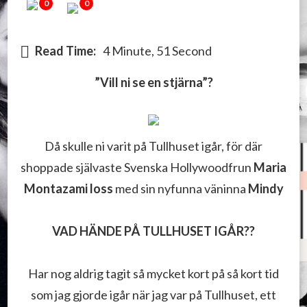
0
0
TULLHUSET
Read Time:
4 Minute, 51 Second
”Vill ni se en stjärna”?
Då skulle ni varit på Tullhuset igår, för där
shoppade självaste Svenska Hollywoodfrun
Maria
Montazami loss
med sin nyfunna väninna
Mindy
VAD HÄNDE PÅ TULLHUSET IGÅR??
Har nog aldrig tagit så mycket kort på så kort tid
som jag gjorde igår när jag var på Tullhuset, ett