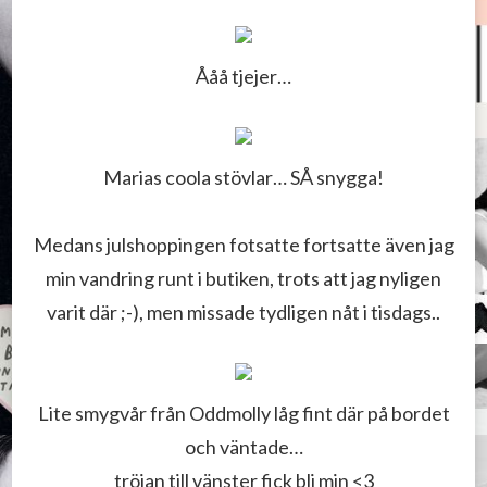
Ååå tjejer…
Marias coola stövlar… SÅ snygga!
Medans julshoppingen fotsatte fortsatte även jag
min vandring runt i butiken, trots att jag nyligen
varit där ;-), men missade tydligen nåt i tisdags..
Lite smygvår från Oddmolly låg fint där på bordet
och väntade…
tröjan till vänster fick bli min <3