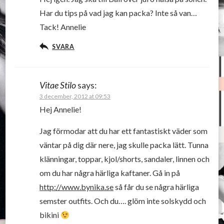
Har du tips på vad jag kan packa? Inte så van…
Tack! Annelie
SVARA
Vitae Stilo
says:
3 december, 2012 at 09:53
Hej Annelie!
Jag förmodar att du har ett fantastiskt väder som
väntar på dig där nere, jag skulle packa lätt. Tunna
klänningar, toppar, kjol/shorts, sandaler, linnen och
om du har några härliga kaftaner. Gå in på
http://www.bynika.se
så får du se några härliga
semster outfits. Och du…. glöm inte solskydd och
bikini