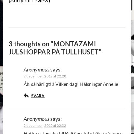
(Add your review)
3 thoughts on “
MONTAZAMI
JULSHOPPAR PÅ TULLHUSET
”
Anonymous
says:
2 december, 2012 at 22:28
Åh, så härligt!!! Vilken dag! Hälsningar Annelie
SVARA
Anonymous
says:
2 december, 2012 at 22:32
Hej igen. Jag ska till Bali över jul o hälsa på sonen.