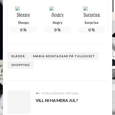
Sleepy
Angry
Surprise
0
%
0
%
0
%
KLÄDER
MARIA MONTAZAMI PÅ TULLHUSET
SHOPPING
FÖREGÅENDE ARTIKEL
VILL NI HA MERA JUL?