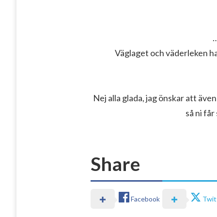
…
Väglaget och väderleken had
Nej alla glada, jag önskar att även 
så ni får
Share
Facebook
Twit