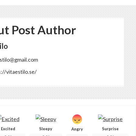
t Post Author
ilo
estilo@gmail.com
://vitaestilo.se/
Excited
Sleepy
Surprise
Angry