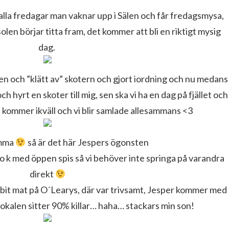
 alla fredagar man vaknar upp i Sälen och får fredagsmysa,
solen börjar titta fram, det kommer att bli en riktigt mysig
dag.
en och ”klätt av” skotern och gjort iordning och nu medans
g och hyrt en skoter till mig, sen ska vi ha en dag på fjället och
att kommer ikväll och vi blir samlade allesammans <3
mma
så är det här Jespers ögonsten
r o k med öppen spis så vi behöver inte springa på varandra
direkt
en bit mat på O´Learys, där var trivsamt, Jesper kommer med
lokalen sitter 90% killar… haha… stackars min son!