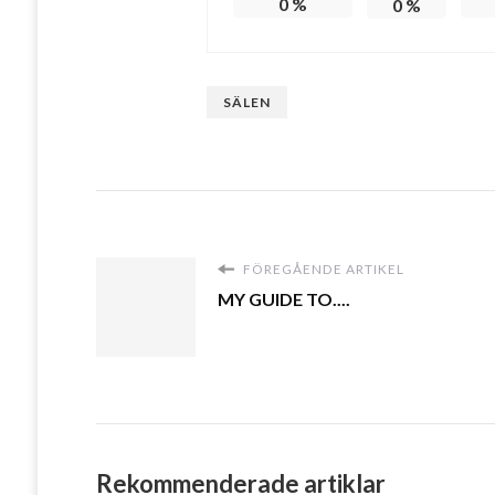
0
%
0
%
SÄLEN
FÖREGÅENDE ARTIKEL
MY GUIDE TO....
Rekommenderade artiklar