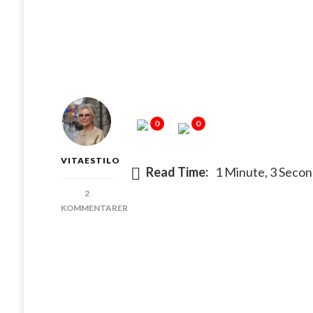
0
0
VITAESTILO
Read Time:
1 Minute, 3 Seco
2
KOMMENTARER
TILL
GODMORGON
SÄLEN