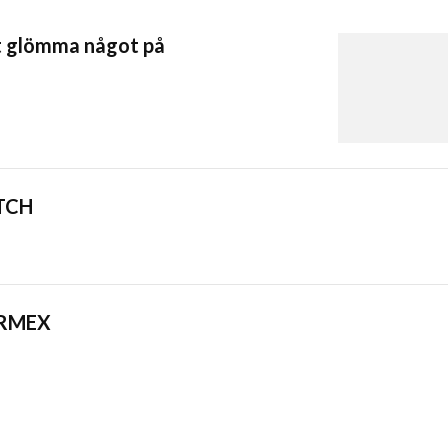
tt glömma något på
TCH
ORMEX