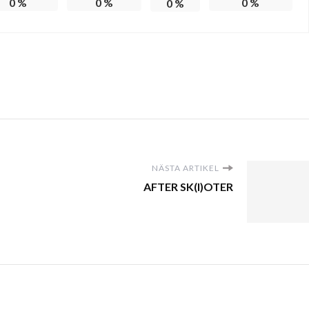
0
%
0
%
0
%
0
%
NÄSTA ARTIKEL
AFTER SK(I)OTER