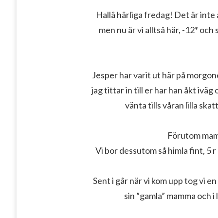
Hallå härliga fredag! Det är inte
men nu är vi alltså här, -12* och 
Jesper har varit ut här på morgon
jag tittar in till er har han åkt ivä
vänta tills våran lilla sk
Förutom ma
Vi bor dessutom så himla fint, 5 
Sent i går när vi kom upp tog vi 
sin ”gamla” mamma och i 