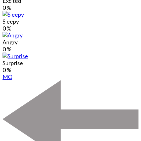
Excited
0
%
Sleepy
0
%
Angry
0
%
Surprise
0
%
MQ