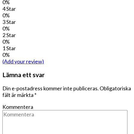
0%
4 Star
0%
3 Star
0%
2 Star
0%
1 Star
0%
(Add your review)
Lämna ett svar
Din e-postadress kommer inte publiceras.
Obligatoriska
fält är märkta
*
Kommentera