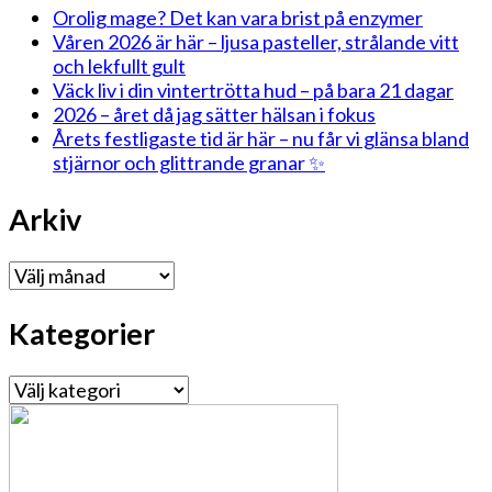
Orolig mage? Det kan vara brist på enzymer
Våren 2026 är här – ljusa pasteller, strålande vitt
och lekfullt gult
Väck liv i din vintertrötta hud – på bara 21 dagar
2026 – året då jag sätter hälsan i fokus
Årets festligaste tid är här – nu får vi glänsa bland
stjärnor och glittrande granar ✨
Arkiv
Arkiv
Kategorier
Kategorier