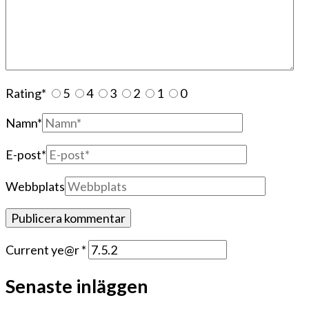
Rating
*
5
4
3
2
1
0
Namn
*
E-post
*
Webbplats
Current ye@r
*
Senaste inläggen