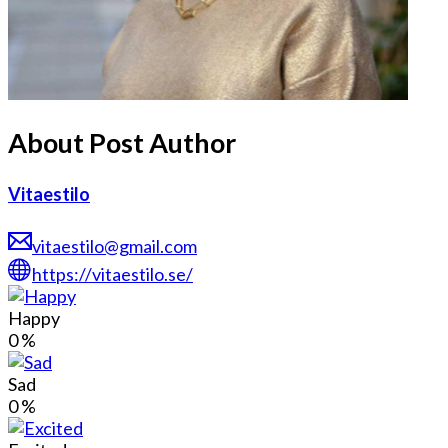
About Post Author
Vitaestilo
vitaestilo@gmail.com
https://vitaestilo.se/
Happy
0
%
Sad
0
%