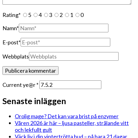
Rating
*
5
4
3
2
1
0
Namn
*
E-post
*
Webbplats
Current ye@r
*
Senaste inläggen
Orolig mage? Det kan vara brist på enzymer
Våren 2026 är här – ljusa pasteller, strålande vitt
och lekfullt gult
Väck liv i din vintertrötta hud – på bara 21 dagar