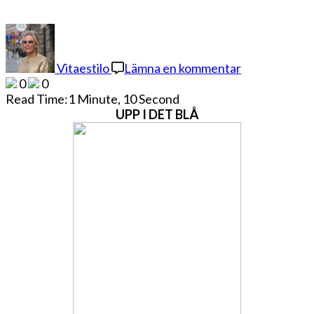
på
HEMMAMY
Vitaestilo
Lämna en kommentar
0
0
Read Time:
1 Minute, 10 Second
UPP I DET BLÅ