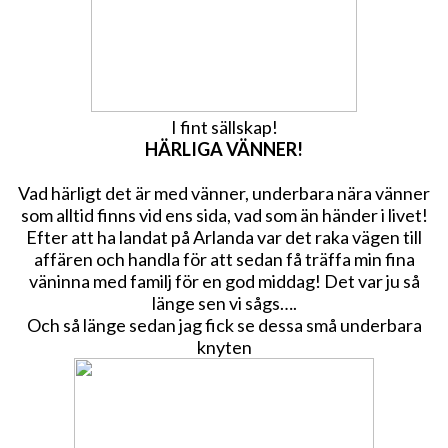
I fint sällskap!
HÄRLIGA VÄNNER!
Vad härligt det är med vänner, underbara nära vänner
som alltid finns vid ens sida, vad som än händer i livet!
Efter att ha landat på Arlanda var det raka vägen till
affären och handla för att sedan få träffa min fina
väninna med familj för en god middag! Det var ju så
länge sen vi sågs….
Och så länge sedan jag fick se dessa små underbara
knyten