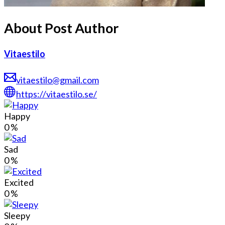
About Post Author
Vitaestilo
vitaestilo@gmail.com
https://vitaestilo.se/
Happy
0
%
Sad
0
%
Excited
0
%
Sleepy