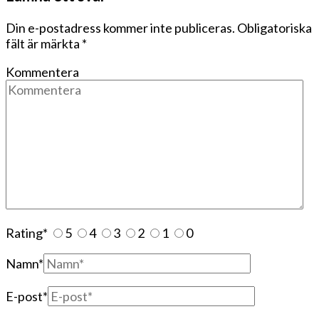
Din e-postadress kommer inte publiceras.
Obligatoriska
fält är märkta
*
Kommentera
Rating
*
5
4
3
2
1
0
Namn
*
E-post
*