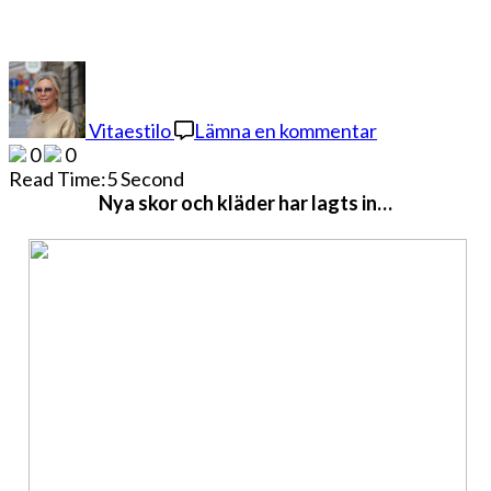
på
BLOPPISEN
ÄR
Vitaestilo
Lämna en kommentar
UPPDATER
0
0
Read Time:
5 Second
Nya skor och kläder har lagts in…