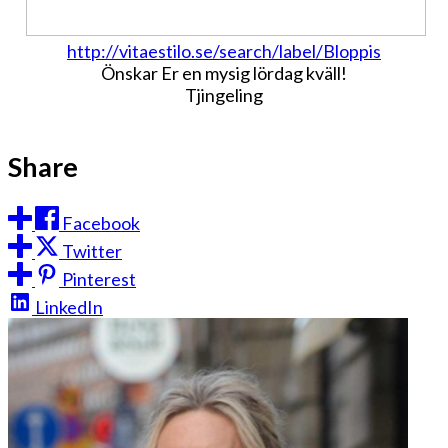
http://vitaestilo.se/search/label/Bloppis
Önskar Er en mysig lördag kväll!
Tjingeling
Share
Facebook
Twitter
Pinterest
LinkedIn