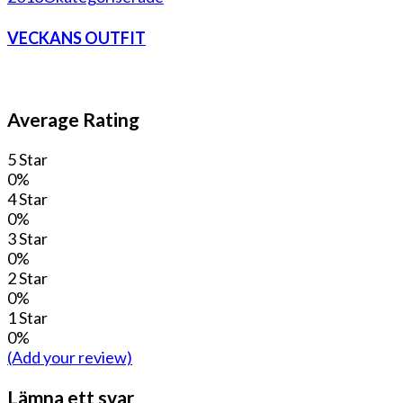
VECKANS OUTFIT
Average Rating
5 Star
0%
4 Star
0%
3 Star
0%
2 Star
0%
1 Star
0%
(Add your review)
Lämna ett svar