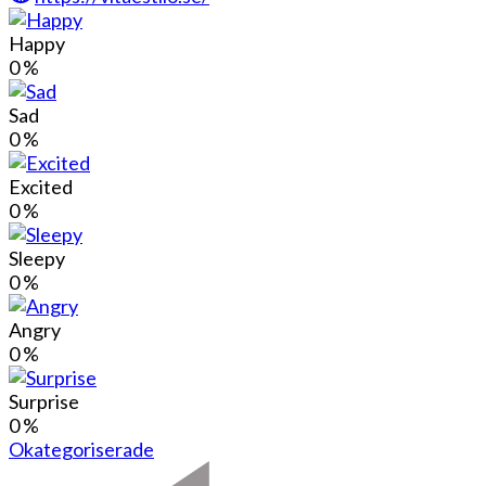
Happy
0
%
Sad
0
%
Excited
0
%
Sleepy
0
%
Angry
0
%
Surprise
0
%
Okategoriserade