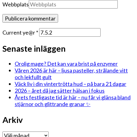
Webbplats
Current ye@r
*
Senaste inläggen
Orolig mage? Det kan vara brist på enzymer
Våren 2026 är här – ljusa pasteller, strålande vitt
och lekfullt gult
Väck liv i din vintertrötta hud – på bara 21 dagar
2026 – året då jag sätter hälsan i fokus
Årets festligaste tid är här – nu får vi glänsa bland
stjärnor och glittrande granar ✨
Arkiv
Arkiv