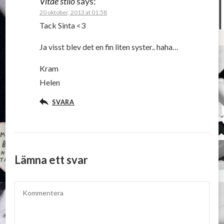
Vitae stilo
says:
20 oktober, 2013 at 01:58
Tack Sinta <3
Ja visst blev det en fin liten syster.. haha…
Kram
Helen
SVARA
Lämna ett svar