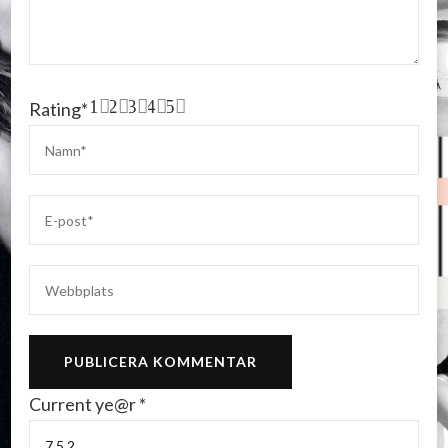
1
2
3
4
5
Rating
*
Current ye@r
*