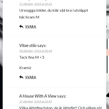
17 oktober, 2013 at 20:22
Ursnygga bilder, du klär såå bra i utsläppt
hår/kram M
SVARA
Vitae stilo
says:
18 oktober, 2013 at 00:44
Tack fina M <3
Kramiz
SVARA
A House With A View
says:
17 oktober, 2013 at 20:47
Vilka jättefina foton, du är jättefin!! Och vilken söt