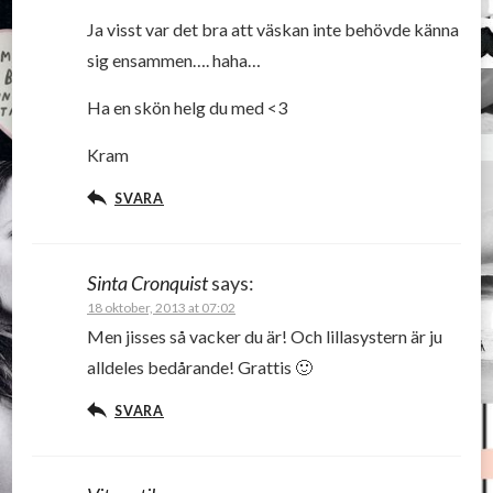
Ja visst var det bra att väskan inte behövde känna
sig ensammen…. haha…
Ha en skön helg du med <3
Kram
SVARA
Sinta Cronquist
says:
18 oktober, 2013 at 07:02
Men jisses så vacker du är! Och lillasystern är ju
alldeles bedårande! Grattis 🙂
SVARA