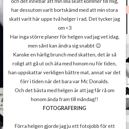
och det innebär att min lilla skatt kommer till mig,
har dessutom varit bortskämd med att min stora
skatt varit här uppe två helger i rad. Det tycker jag
om <3
Har inga större planer för helgen vad jag vet idag,
men sånt kan ändra sig snabbt 😉
Kanske en härlig brunch med skatten, det är så
roligt att gå ut och äta med honom nu för tiden,
han uppskattar verkligen bättre mat, annat var det
förr i tiden när det bara var Mc Donalds.
Och det bästa med helgen är att jag får rå om
honom ända fram till måndag!!
FOTOGRAFERING
Förra helgen gjorde jag ju ett fotojobb för ett