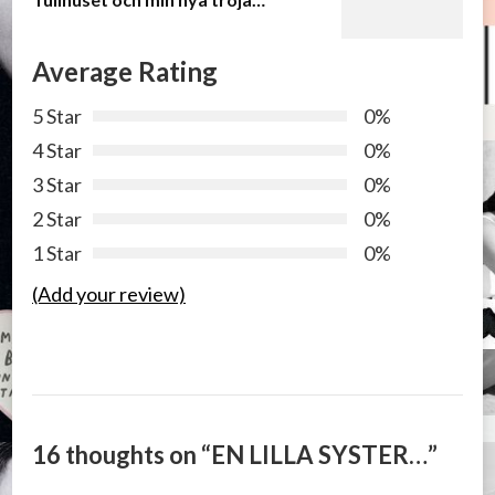
Average Rating
5 Star
0%
4 Star
0%
3 Star
0%
2 Star
0%
1 Star
0%
(Add your review)
16 thoughts on “
EN LILLA SYSTER…
”