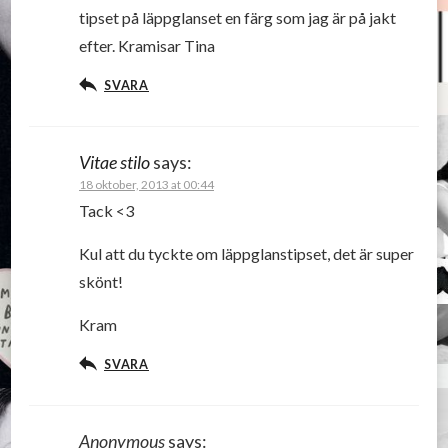
tipset på läppglanset en färg som jag är på jakt
efter. Kramisar Tina
SVARA
Vitae stilo
says:
18 oktober, 2013 at 00:44
Tack <3
Kul att du tyckte om läppglanstipset, det är super
skönt!
Kram
SVARA
Anonymous
says: