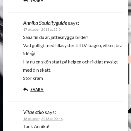
SVARA
Annika Soulcityguide
says:
17 oktober, 2013 at 22:04
Sååå fin du är, jättesnygga bilder!
Vad gulligt med lillasyster till LV-bagen, vilken bra
idé 😀
Ha nu en skön start på helgen och riktigt mysigt
med din skatt.
Stor kram
SVARA
Vitae stilo
says:
18 oktober, 2013 at 00:46
Tack Annika!