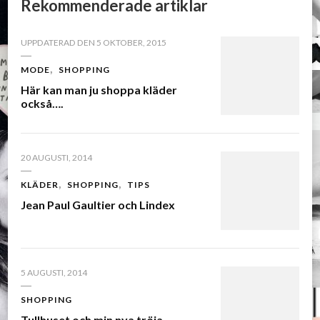
Rekommenderade artiklar
UPPDATERAD DEN
5 OKTOBER, 2015
MODE
SHOPPING
Här kan man ju shoppa kläder
också….
20 AUGUSTI, 2014
KLÄDER
SHOPPING
TIPS
Jean Paul Gaultier och Lindex
5 AUGUSTI, 2014
SHOPPING
Tullhuset och min nya tröja…