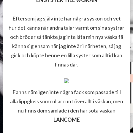
Eftersom jag själv inte har några syskon och vet
hur det känns när andra talar varmt om sina systrar
och bröder så tänkte jag inte låta min nya väska få
känna sig ensam när jag inte är i närheten, så jag
gick och köpte henne en lilla syster som alltid kan
finnas där.
Fanns nämligen inte några fack som passade till
alla lippgloss som rullar runt överallt i väskan, men
nu finns dom samlade i den här söta väskan
LANCOME