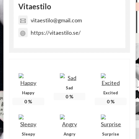
Vitaestilo
vitaestilo@gmail.com
https://vitaestilo.se/
Sad
Happy
Excited
0
%
0
%
0
%
Sleepy
Angry
Surprise