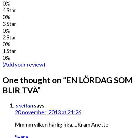
0%
4 Star
0%
3 Star
0%
2 Star
0%
1 Star
0%
(Add your review)
One thought on “
EN LÖRDAG SOM
BLIR TVÅ
”
anettan
says:
20 november, 2013 at 21:26
Mmmm vilken härlig fika….Kram Anette
Svara