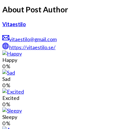
About Post Author
Vitaestilo
vitaestilo@gmail.com
https://vitaestilo.se/
Happy
0
%
Sad
0
%
Excited
0
%
Sleepy
0
%