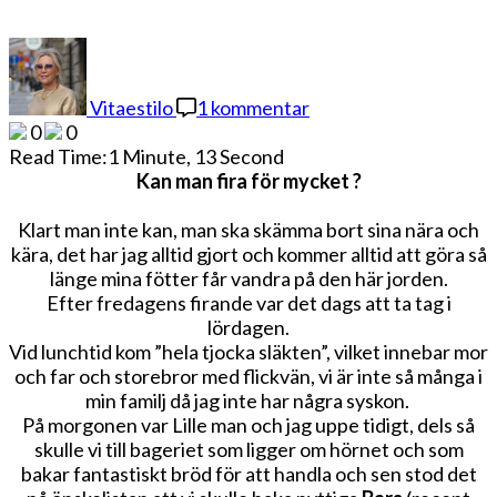
till
EN
LÖRDAG
Vitaestilo
1 kommentar
SOM
0
0
BLIR
Read Time:
1 Minute, 13 Second
TVÅ
Kan man fira för mycket ?
Klart man inte kan, man ska skämma bort sina nära och
kära, det har jag alltid gjort och kommer alltid att göra så
länge mina fötter får vandra på den här jorden.
Efter fredagens firande var det dags att ta tag i
lördagen.
Vid lunchtid kom ”hela tjocka släkten”, vilket innebar mor
och far och storebror med flickvän, vi är inte så många i
min familj då jag inte har några syskon.
På morgonen var Lille man och jag uppe tidigt, dels så
skulle vi till bageriet som ligger om hörnet och som
bakar fantastiskt bröd för att handla och sen stod det