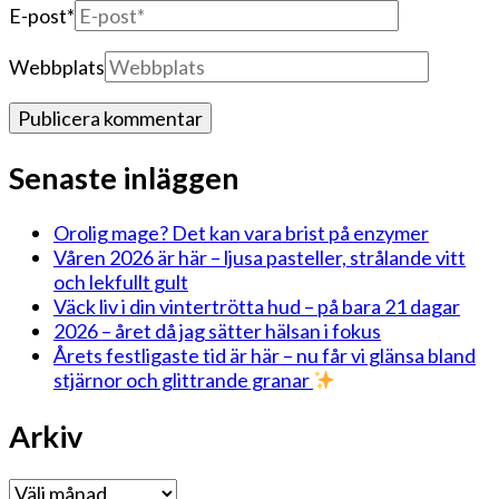
E-post
*
Webbplats
Senaste inläggen
Orolig mage? Det kan vara brist på enzymer
Våren 2026 är här – ljusa pasteller, strålande vitt
och lekfullt gult
Väck liv i din vintertrötta hud – på bara 21 dagar
2026 – året då jag sätter hälsan i fokus
Årets festligaste tid är här – nu får vi glänsa bland
stjärnor och glittrande granar
Arkiv
Arkiv