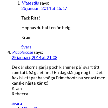
Vitae stilo
says:
26 januari, 2014 at 16:17
Tack Rita!
Hoppas du haft en fin helg.
Kram
Svara
Piccole cose
says:
25 januari, 2014 at 21:08
De där skorna går jag och klämmer på i svart titt
som tätt. Så galet fina! En dag slår jag nog till. Det
fick bli ett par halvhöga Primeboots nu senast men
kanske nästa gång;)
Kram
Rebecca
Svara