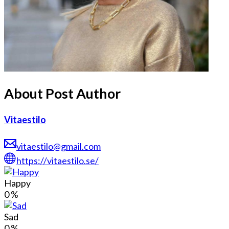
About Post Author
Vitaestilo
vitaestilo@gmail.com
https://vitaestilo.se/
Happy
0
%
Sad
0
%