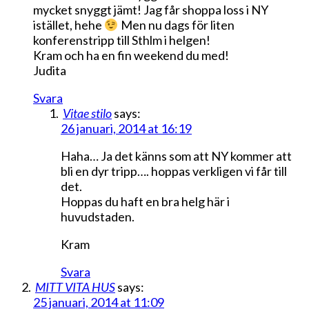
mycket snyggt jämt! Jag får shoppa loss i NY
istället, hehe
Men nu dags för liten
konferenstripp till Sthlm i helgen!
Kram och ha en fin weekend du med!
Judita
Svara
Vitae stilo
says:
26 januari, 2014 at 16:19
Haha… Ja det känns som att NY kommer att
bli en dyr tripp…. hoppas verkligen vi får till
det.
Hoppas du haft en bra helg här i
huvudstaden.
Kram
Svara
MITT VITA HUS
says:
25 januari, 2014 at 11:09