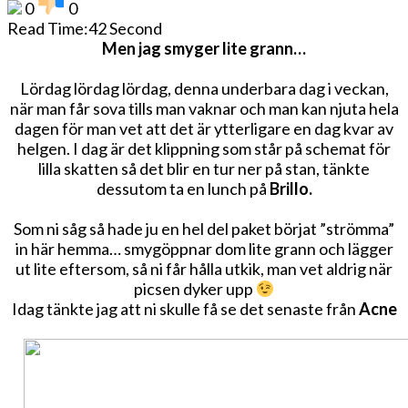
UPP
0
0
Read Time:
42 Second
Men jag smyger lite grann…
Lördag lördag lördag, denna underbara dag i veckan,
när man får sova tills man vaknar och man kan njuta hela
dagen för man vet att det är ytterligare en dag kvar av
helgen. I dag är det klippning som står på schemat för
lilla skatten så det blir en tur ner på stan, tänkte
dessutom ta en lunch på
Brillo.
Som ni såg så hade ju en hel del paket börjat ”strömma”
in här hemma… smygöppnar dom lite grann och lägger
ut lite eftersom, så ni får hålla utkik, man vet aldrig när
picsen dyker upp
Idag tänkte jag att ni skulle få se det senaste från
Acne