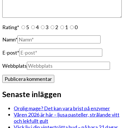
Rating
*
5
4
3
2
1
0
Namn
*
E-post
*
Webbplats
Senaste inläggen
Orolig mage? Det kan vara brist på enzymer
Våren 2026 är här – ljusa pasteller, strålande vitt
och lekfullt gult
Väck liv i din vintertrötta hud – på bara 21 dagar