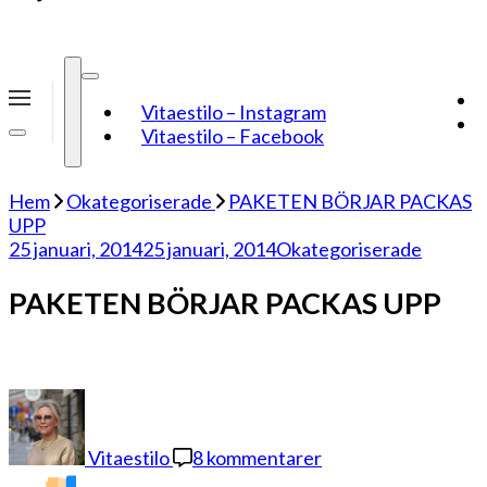
Vitaestilo – Instagram
Vitaestilo – Facebook
Hem
Okategoriserade
PAKETEN BÖRJAR PACKAS
UPP
25 januari, 2014
25 januari, 2014
Okategoriserade
PAKETEN BÖRJAR PACKAS UPP
till
PAKETEN
BÖRJAR
Vitaestilo
8 kommentarer
PACKAS