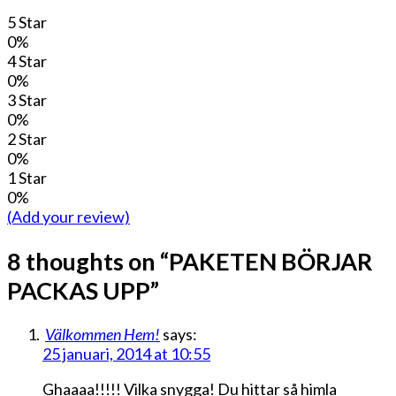
5 Star
0%
4 Star
0%
3 Star
0%
2 Star
0%
1 Star
0%
(Add your review)
8 thoughts on “
PAKETEN BÖRJAR
PACKAS UPP
”
Välkommen Hem!
says:
25 januari, 2014 at 10:55
Ghaaaa!!!!! Vilka snygga! Du hittar så himla