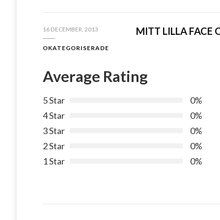
MITT LILLA FACE 
16 DECEMBER, 2013
OKATEGORISERADE
Average Rating
5 Star
0%
4 Star
0%
3 Star
0%
2 Star
0%
1 Star
0%