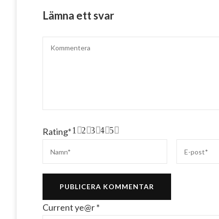
Lämna ett svar
1
2
3
4
5
Rating
*
Current ye@r
*