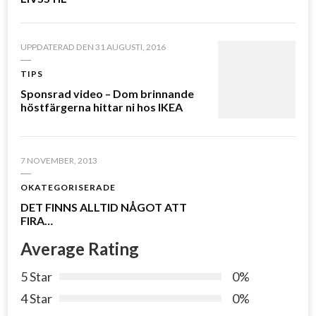
UPPDATERAD DEN
31 AUGUSTI, 2016
TIPS
Sponsrad video – Dom brinnande
höstfärgerna hittar ni hos IKEA
7 NOVEMBER, 2013
OKATEGORISERADE
DET FINNS ALLTID NÅGOT ATT
FIRA…
Average Rating
5 Star
0%
4 Star
0%