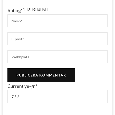
1
2
3
4
5
Rating
*
Current ye@r
*